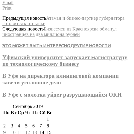
Email
Print
Предыдущая новость
Атаман и бизнес-партнер губернатора
готовится к отставке
Следующая новость
Бизнесмен из Красноярска обманул
иностранцев на два миллиона рублей
ЭТО МОЖЕТ БЫТЬ ИНТЕРЕСНО
ДРУГИЕ НОВОСТИ
Уфимский университет запускает магистратуру
по технологическому бизнесу
В Уфе на директора клининговой компании
завели уголовное дело
В Уфе с молотка уйдет разрушающийся ОКН
Сентябрь 2019
Пн
Вт
Ср
Чт
Пт
Сб
Вс
1
2
3
4
5
6
7
8
9
10
11
12
13
14
15