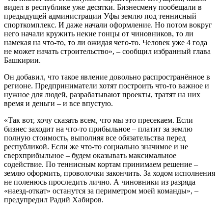
видел в республике уже десятки. Бизнесмену пообещали в
предыдущей администрации Уфы землю под теннисный
спорткомплекс. И даже начали оформление. Но потом вокруг
него начали кружить некие гонцы от чиновников, то ли
намекая на что-то, то ли ожидая чего-то. Человек уже 4 года
не может начать строительство», – сообщил избранный глава
Башкирии.
Он добавил, что такое явление довольно распространённое в
регионе. Предприниматели хотят построить что-то важное и
нужное для людей, разрабатывают проекты, тратят на них
время и деньги – и все впустую.
«Так вот, хочу сказать всем, что мы это пресекаем. Если
бизнес заходит на что-то прибыльное – платит за землю
полную стоимость, выполняя все обязательства перед
республикой. Если же что-то социально значимое и не
сверхприбыльное – будем оказывать максимальное
содействие. По теннисным кортам принимаем решение –
землю оформить, проволочки закончить. За ходом исполнения
не поленюсь проследить лично. А чиновники из разряда
«наезд-откат» останутся за периметром моей команды», –
предупредил Радий Хабиров.
srb, СРБ, Новости России, российские новости, новости