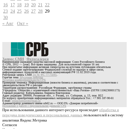
16
17
18
19
20
21
22
23
24
25
26
27
28
29
30
« Авг
Окт »
Запрос СМИ
Фотогалерея
Наименование (название) средства массовой информации: Союз Российского Бизнеса
© СРБ, 2012 — [year]. Все права защищены. Для пользователей старше 16 лет.
При перепечатке информации активная гиперссылка на источник публикации обязательна
Сетевое издание зарегистрировано Федеральной службой по надзору в сфере связи,
информационных технологий и массовых коммуникаций РФ 11.02.2019 года.
Реестровая запись СМИ
Эл № ФС 77-75045
.
Горячая тема:
Мусорная реформа
Политика конфиденциальности СРБ
Примерная тематика: Информационная (новости бизнеса и аналитика), реклама в соответствии с
законодательством РФ о рекламе
Территория распространения: Российская Федерация, зарубежные страны
Учредитель: Общество с ограниченной ответственностью «Наш Регион» (ОГРН 1106230001173)
Главный редактор: Кибальникова Людмила Викторовна
Адрес редакции: 390000, Рязанская обл., г. Рязань, ул. Соборная, д. 13, пом. Н12
По вопросу приобретения информационных материалов обращаться:Тел.: +7 905 187-90-61
E-mail:
opora-torgsovet@mail.ru
Администратор доменного имени srb62.ru — ООО РА «Доверие потребителей»
Положение о работе с персональными данными СРБ
При использовании данного интернет-ресурса происходит
обработка и
передача поведенческих и персональных данных
пользователей в систему
аналитики Яндекс.Метрика
Согласен