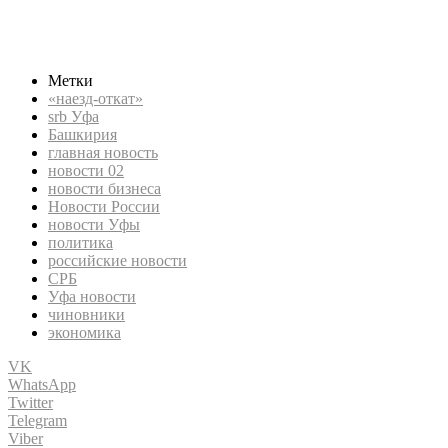
бизнеса, политика, экономика, srb Уфа, новости Уфы,
Башкирия, Уфа новости, новости 02, чиновники, «наезд-
откат», Башкирия
Метки
«наезд-откат»
srb Уфа
Башкирия
главная новость
новости 02
новости бизнеса
Новости России
новости Уфы
политика
российские новости
СРБ
Уфа новости
чиновники
экономика
VK
WhatsApp
Twitter
Telegram
Viber