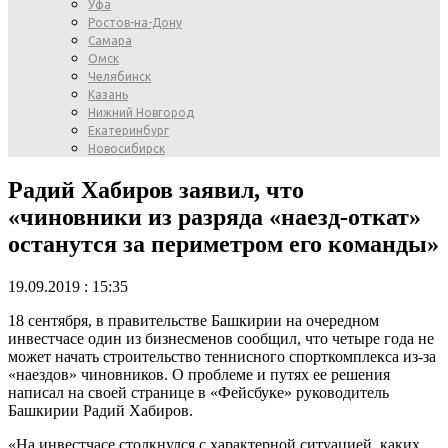
Уфа
Ростов-на-Дону
Самара
Омск
Челябинск
Казань
Нижний Новгород
Екатеринбург
Новосибирск
Радий Хабиров заявил, что
«чиновники из разряда «наезд-откат»
останутся за периметром его команды»
19.09.2019 : 15:35
18 сентября, в правительстве Башкирии на очередном
инвестчасе один из бизнесменов сообщил, что четыре года не
может начать строительство теннисного спорткомплекса из-за
«наездов» чиновников. О проблеме и путях ее решения
написал на своей странице в «Фейсбуке» руководитель
Башкирии Радий Хабиров.
«На инвестчасе столкнулся с характерной ситуацией, каких