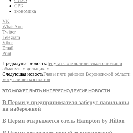
СИЗО
СРБ
экономика
VK
WhatsApp
Twitter
Telegram
Viber
Email
Print
Предыдущая новость
Депутаты отклонили закон о помощи
обманутым дольщикам
Следующая новость
Главы пяти районов Воронежской области
могут лишиться постов
ЭТО МОЖЕТ БЫТЬ ИНТЕРЕСНО
ДРУГИЕ НОВОСТИ
В Перми у предпринимателя заберут павильоны
на набережной
В Перми открывается отель Hampton by Hilton
В Перми реализуют новый туристический