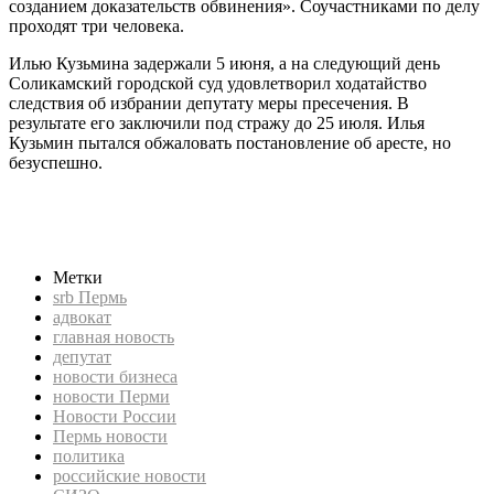
созданием доказательств обвинения». Соучастниками по делу
проходят три человека.
Илью Кузьмина задержали 5 июня, а на следующий день
Соликамский городской суд удовлетворил ходатайство
следствия об избрании депутату меры пресечения. В
результате его заключили под стражу до 25 июля. Илья
Кузьмин пытался обжаловать постановление об аресте, но
безуспешно.
srb, СРБ, Новости России, российские новости, новости
бизнеса, политика, экономика, srb Пермь, новости Перми,
Пермь новости, СИЗО, депутат, адвокат
Метки
srb Пермь
адвокат
главная новость
депутат
новости бизнеса
новости Перми
Новости России
Пермь новости
политика
российские новости