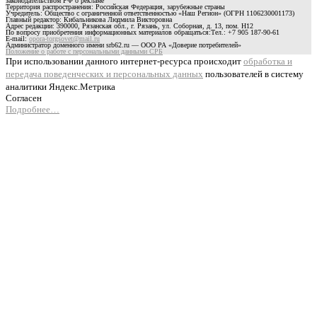
законодательством РФ о рекламе
Территория распространения: Российская Федерация, зарубежные страны
Учредитель: Общество с ограниченной ответственностью «Наш Регион» (ОГРН 1106230001173)
Главный редактор: Кибальникова Людмила Викторовна
Адрес редакции: 390000, Рязанская обл., г. Рязань, ул. Соборная, д. 13, пом. Н12
По вопросу приобретения информационных материалов обращаться:Тел.: +7 905 187-90-61
E-mail:
opora-torgsovet@mail.ru
Администратор доменного имени srb62.ru — ООО РА «Доверие потребителей»
Положение о работе с персональными данными СРБ
При использовании данного интернет-ресурса происходит
обработка и
передача поведенческих и персональных данных
пользователей в систему
аналитики Яндекс.Метрика
Согласен
Подробнее…