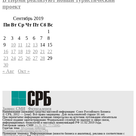
проект
Сентябрь 2019
Пн
Вт
Ср
Чт
Пт
Сб
Вс
1
2
3
4
5
6
7
8
9
10
11
12
13
14
15
16
17
18
19
20
21
22
23
24
25
26
27
28
29
30
« Авг
Окт »
Запрос СМИ
Фотогалерея
Наименование (название) средства массовой информации: Союз Российского Бизнеса
© СРБ, 2012 — [year]. Все права защищены. Для пользователей старше 16 лет.
При перепечатке информации активная гиперссылка на источник публикации обязательна
Сетевое издание зарегистрировано Федеральной службой по надзору в сфере связи,
информационных технологий и массовых коммуникаций РФ 11.02.2019 года.
Реестровая запись СМИ
Эл № ФС 77-75045
.
Горячая тема:
Мусорная реформа
Политика конфиденциальности СРБ
Примерная тематика: Информационная (новости бизнеса и аналитика), реклама в соответствии с