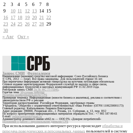
2
3
4
5
6
7
8
9
10
11
12
13
14
15
16
17
18
19
20
21
22
23
24
25
26
27
28
29
30
« Авг
Окт »
Запрос СМИ
Фотогалерея
Наименование (название) средства массовой информации: Союз Российского Бизнеса
© СРБ, 2012 — [year]. Все права защищены. Для пользователей старше 16 лет.
При перепечатке информации активная гиперссылка на источник публикации обязательна
Сетевое издание зарегистрировано Федеральной службой по надзору в сфере связи,
информационных технологий и массовых коммуникаций РФ 11.02.2019 года.
Реестровая запись СМИ
Эл № ФС 77-75045
.
Горячая тема:
Мусорная реформа
Политика конфиденциальности СРБ
Примерная тематика: Информационная (новости бизнеса и аналитика), реклама в соответствии с
законодательством РФ о рекламе
Территория распространения: Российская Федерация, зарубежные страны
Учредитель: Общество с ограниченной ответственностью «Наш Регион» (ОГРН 1106230001173)
Главный редактор: Кибальникова Людмила Викторовна
Адрес редакции: 390000, Рязанская обл., г. Рязань, ул. Соборная, д. 13, пом. Н12
По вопросу приобретения информационных материалов обращаться:Тел.: +7 905 187-90-61
E-mail:
opora-torgsovet@mail.ru
Администратор доменного имени srb62.ru — ООО РА «Доверие потребителей»
Положение о работе с персональными данными СРБ
При использовании данного интернет-ресурса происходит
обработка и
передача поведенческих и персональных данных
пользователей в систему