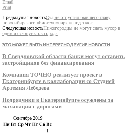
Email
Print
Предыдущая новость
Суд не отпустил бывшего главу
новосибирского «Биотехнопарка» под залог
Следующая новость
Нижегородцы не могут сдать мусор в
один из экопунктов города
ЭТО МОЖЕТ БЫТЬ ИНТЕРЕСНО
ДРУГИЕ НОВОСТИ
В Свердловской области банки могут оставить
застройщиков без финансирования
Компания ТОЧНО реализует проект в
Екатеринбурге в коллаборации со Студией
Артемия Лебедева
Подрядчики в Екатеринбурге осуждены за
махинации с дорогами
Сентябрь 2019
Пн
Вт
Ср
Чт
Пт
Сб
Вс
1