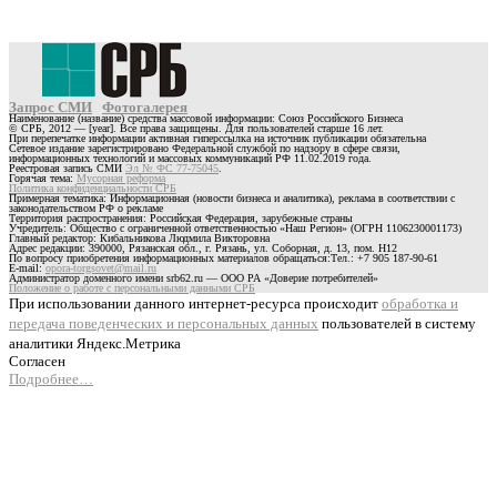
Запрос СМИ
Фотогалерея
Наименование (название) средства массовой информации: Союз Российского Бизнеса
© СРБ, 2012 — [year]. Все права защищены. Для пользователей старше 16 лет.
При перепечатке информации активная гиперссылка на источник публикации обязательна
Сетевое издание зарегистрировано Федеральной службой по надзору в сфере связи,
информационных технологий и массовых коммуникаций РФ 11.02.2019 года.
Реестровая запись СМИ
Эл № ФС 77-75045
.
Горячая тема:
Мусорная реформа
Политика конфиденциальности СРБ
Примерная тематика: Информационная (новости бизнеса и аналитика), реклама в соответствии с
законодательством РФ о рекламе
Территория распространения: Российская Федерация, зарубежные страны
Учредитель: Общество с ограниченной ответственностью «Наш Регион» (ОГРН 1106230001173)
Главный редактор: Кибальникова Людмила Викторовна
Адрес редакции: 390000, Рязанская обл., г. Рязань, ул. Соборная, д. 13, пом. Н12
По вопросу приобретения информационных материалов обращаться:Тел.: +7 905 187-90-61
E-mail:
opora-torgsovet@mail.ru
Администратор доменного имени srb62.ru — ООО РА «Доверие потребителей»
Положение о работе с персональными данными СРБ
При использовании данного интернет-ресурса происходит
обработка и
передача поведенческих и персональных данных
пользователей в систему
аналитики Яндекс.Метрика
Согласен
Подробнее…