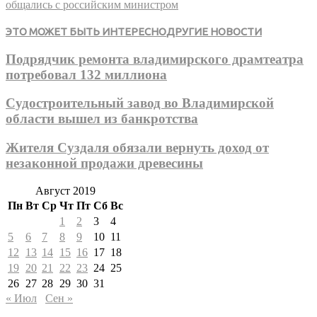
общались с российским министром
ЭТО МОЖЕТ БЫТЬ ИНТЕРЕСНО
ДРУГИЕ НОВОСТИ
Подрядчик ремонта владимирского драмтеатра
потребовал 132 миллиона
Судостроительный завод во Владимирской
области вышел из банкротства
Жителя Суздаля обязали вернуть доход от
незаконной продажи древесины
Август 2019
Пн
Вт
Ср
Чт
Пт
Сб
Вс
1
2
3
4
5
6
7
8
9
10
11
12
13
14
15
16
17
18
19
20
21
22
23
24
25
26
27
28
29
30
31
« Июл
Сен »