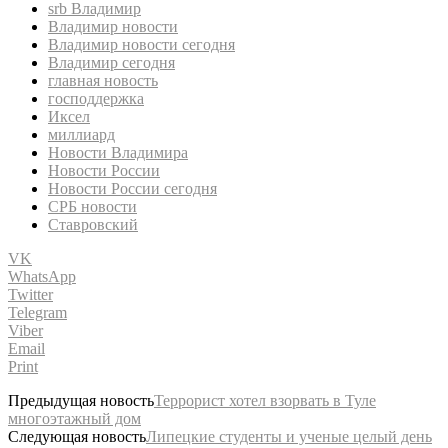
srb Владимир
Владимир новости
Владимир новости сегодня
Владимир сегодня
главная новость
господдержка
Иксел
миллиард
Новости Владимира
Новости России
Новости России сегодня
СРБ новости
Ставровский
VK
WhatsApp
Twitter
Telegram
Viber
Email
Print
Предыдущая новость
Террорист хотел взорвать в Туле
многоэтажный дом
Следующая новость
Липецкие студенты и ученые целый день