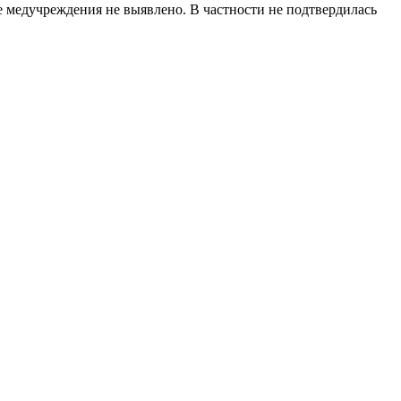
 медучреждения не выявлено. В частности не подтвердилась
 сегодня, СРБ Липецк, srb Липецк, Силикатный, ФАП,