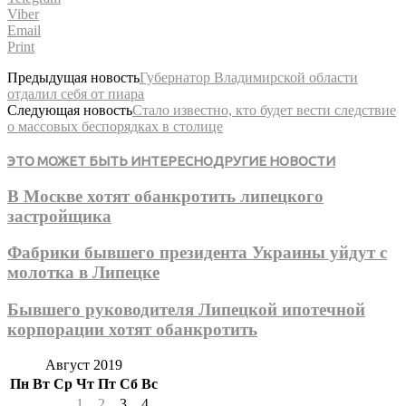
Viber
Email
Print
Предыдущая новость
Губернатор Владимирской области
отдалил себя от пиара
Следующая новость
Стало известно, кто будет вести следствие
о массовых беспорядках в столице
ЭТО МОЖЕТ БЫТЬ ИНТЕРЕСНО
ДРУГИЕ НОВОСТИ
В Москве хотят обанкротить липецкого
застройщика
Фабрики бывшего президента Украины уйдут с
молотка в Липецке
Бывшего руководителя Липецкой ипотечной
корпорации хотят обанкротить
Август 2019
Пн
Вт
Ср
Чт
Пт
Сб
Вс
1
2
3
4