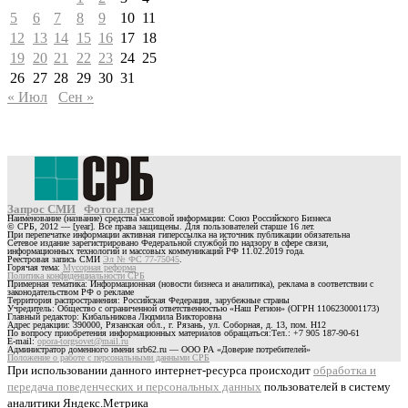
5
6
7
8
9
10
11
12
13
14
15
16
17
18
19
20
21
22
23
24
25
26
27
28
29
30
31
« Июл
Сен »
Запрос СМИ
Фотогалерея
Наименование (название) средства массовой информации: Союз Российского Бизнеса
© СРБ, 2012 — [year]. Все права защищены. Для пользователей старше 16 лет.
При перепечатке информации активная гиперссылка на источник публикации обязательна
Сетевое издание зарегистрировано Федеральной службой по надзору в сфере связи,
информационных технологий и массовых коммуникаций РФ 11.02.2019 года.
Реестровая запись СМИ
Эл № ФС 77-75045
.
Горячая тема:
Мусорная реформа
Политика конфиденциальности СРБ
Примерная тематика: Информационная (новости бизнеса и аналитика), реклама в соответствии с
законодательством РФ о рекламе
Территория распространения: Российская Федерация, зарубежные страны
Учредитель: Общество с ограниченной ответственностью «Наш Регион» (ОГРН 1106230001173)
Главный редактор: Кибальникова Людмила Викторовна
Адрес редакции: 390000, Рязанская обл., г. Рязань, ул. Соборная, д. 13, пом. Н12
По вопросу приобретения информационных материалов обращаться:Тел.: +7 905 187-90-61
E-mail:
opora-torgsovet@mail.ru
Администратор доменного имени srb62.ru — ООО РА «Доверие потребителей»
Положение о работе с персональными данными СРБ
При использовании данного интернет-ресурса происходит
обработка и
передача поведенческих и персональных данных
пользователей в систему
аналитики Яндекс.Метрика