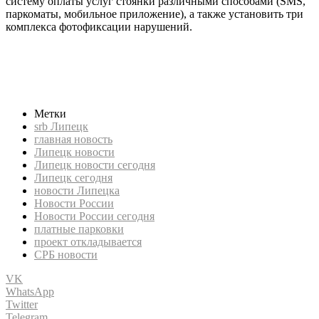
систему оплаты услуг стоянки различными способами (SMS,
паркоматы, мобильное приложение), а также установить три
комплекса фотофиксации нарушений.
Новости Липецка, СРБ новости, Новости России сегодня,
новости России, Липецк новости, Липецк сегодня, Липецк
новости сегодня, СРБ Липецк, srb Липецк, платные парковки,
проект откладывается
Метки
srb Липецк
главная новость
Липецк новости
Липецк новости сегодня
Липецк сегодня
новости Липецка
Новости России
Новости России сегодня
платные парковки
проект откладывается
СРБ новости
VK
WhatsApp
Twitter
Telegram