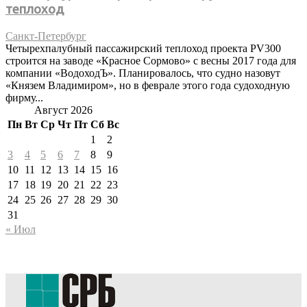
теплоход
Санкт-Петербург
Четырехпалубный пассажирский теплоход проекта PV300
строится на заводе «Красное Сормово» с весны 2017 года для
компании «ВодоходЪ». Планировалось, что судно назовут
«Князем Владимиром», но в феврале этого года судоходную
фирму...
Август 2026
Пн
Вт
Ср
Чт
Пт
Сб
Вс
1
2
3
4
5
6
7
8
9
10
11
12
13
14
15
16
17
18
19
20
21
22
23
24
25
26
27
28
29
30
31
« Июл