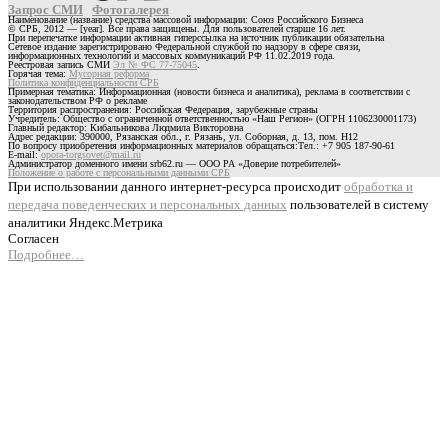
Запрос СМИ
Фотогалерея
Наименование (название) средства массовой информации: Союз Российского Бизнеса
© СРБ, 2012 — [year]. Все права защищены. Для пользователей старше 16 лет.
При перепечатке информации активная гиперссылка на источник публикации обязательна
Сетевое издание зарегистрировано Федеральной службой по надзору в сфере связи,
информационных технологий и массовых коммуникаций РФ 11.02.2019 года.
Реестровая запись СМИ
Эл № ФС 77-75045
.
Горячая тема:
Мусорная реформа
Политика конфиденциальности СРБ
Примерная тематика: Информационная (новости бизнеса и аналитика), реклама в соответствии с
законодательством РФ о рекламе
Территория распространения: Российская Федерация, зарубежные страны
Учредитель: Общество с ограниченной ответственностью «Наш Регион» (ОГРН 1106230001173)
Главный редактор: Кибальникова Людмила Викторовна
Адрес редакции: 390000, Рязанская обл., г. Рязань, ул. Соборная, д. 13, пом. Н12
По вопросу приобретения информационных материалов обращаться:Тел.: +7 905 187-90-61
E-mail:
opora-torgsovet@mail.ru
Администратор доменного имени srb62.ru — ООО РА «Доверие потребителей»
Положение о работе с персональными данными СРБ
При использовании данного интернет-ресурса происходит
обработка и
передача поведенческих и персональных данных
пользователей в систему
аналитики Яндекс.Метрика
Согласен
Подробнее…