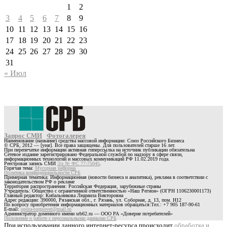
1
2
3
4
5
6
7
8
9
10
11
12
13
14
15
16
17
18
19
20
21
22
23
24
25
26
27
28
29
30
31
« Июл
Запрос СМИ
Фотогалерея
Наименование (название) средства массовой информации: Союз Российского Бизнеса
© СРБ, 2012 — [year]. Все права защищены. Для пользователей старше 16 лет.
При перепечатке информации активная гиперссылка на источник публикации обязательна
Сетевое издание зарегистрировано Федеральной службой по надзору в сфере связи,
информационных технологий и массовых коммуникаций РФ 11.02.2019 года.
Реестровая запись СМИ
Эл № ФС 77-75045
.
Горячая тема:
Мусорная реформа
Политика конфиденциальности СРБ
Примерная тематика: Информационная (новости бизнеса и аналитика), реклама в соответствии с
законодательством РФ о рекламе
Территория распространения: Российская Федерация, зарубежные страны
Учредитель: Общество с ограниченной ответственностью «Наш Регион» (ОГРН 1106230001173)
Главный редактор: Кибальникова Людмила Викторовна
Адрес редакции: 390000, Рязанская обл., г. Рязань, ул. Соборная, д. 13, пом. Н12
По вопросу приобретения информационных материалов обращаться:Тел.: +7 905 187-90-61
E-mail:
opora-torgsovet@mail.ru
Администратор доменного имени srb62.ru — ООО РА «Доверие потребителей»
Положение о работе с персональными данными СРБ
При использовании данного интернет-ресурса происходит
обработка и