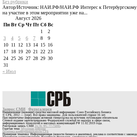
Без рубрики
Автор/Источник: НАИ.РФ/НАИ.РФ Интерес к Петербургскому ме
на участие в этом мероприятии уже на...
Август 2026
Пн
Вт
Ср
Чт
Пт
Сб
Вс
1
2
3
4
5
6
7
8
9
10
11
12
13
14
15
16
17
18
19
20
21
22
23
24
25
26
27
28
29
30
31
« Июл
Запрос СМИ
Фотогалерея
Наименование (название) средства массовой информации: Союз Российского Бизнеса
© СРБ, 2012 — [year]. Все права защищены. Для пользователей старше 16 лет.
При перепечатке информации активная гиперссылка на источник публикации обязательна
Сетевое издание зарегистрировано Федеральной службой по надзору в сфере связи,
информационных технологий и массовых коммуникаций РФ 11.02.2019 года.
Реестровая запись СМИ
Эл № ФС 77-75045
.
Горячая тема:
Мусорная реформа
Политика конфиденциальности СРБ
Примерная тематика: Информационная (новости бизнеса и аналитика), реклама в соответствии с законо
Территория распространения: Российская Федерация, зарубежные страны