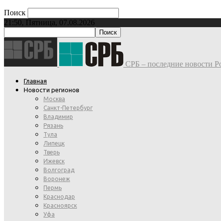
Поиск
21:50, Пятница, 07.08.2026
СРБ – последние новости Ро
Главная
Новости регионов
Москва
Санкт-Петербург
Владимир
Рязань
Тула
Липецк
Тверь
Ижевск
Волгоград
Воронеж
Пермь
Краснодар
Красноярск
Уфа