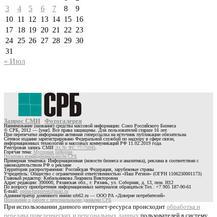
3
4
5
6
7
8
9
10
11
12
13
14
15
16
17
18
19
20
21
22
23
24
25
26
27
28
29
30
31
« Июл
Запрос СМИ
Фотогалерея
Наименование (название) средства массовой информации: Союз Российского Бизнеса
© СРБ, 2012 — [year]. Все права защищены. Для пользователей старше 16 лет.
При перепечатке информации активная гиперссылка на источник публикации обязательна
Сетевое издание зарегистрировано Федеральной службой по надзору в сфере связи,
информационных технологий и массовых коммуникаций РФ 11.02.2019 года.
Реестровая запись СМИ
Эл № ФС 77-75045
.
Горячая тема:
Мусорная реформа
Политика конфиденциальности СРБ
Примерная тематика: Информационная (новости бизнеса и аналитика), реклама в соответствии с
законодательством РФ о рекламе
Территория распространения: Российская Федерация, зарубежные страны
Учредитель: Общество с ограниченной ответственностью «Наш Регион» (ОГРН 1106230001173)
Главный редактор: Кибальникова Людмила Викторовна
Адрес редакции: 390000, Рязанская обл., г. Рязань, ул. Соборная, д. 13, пом. Н12
По вопросу приобретения информационных материалов обращаться:Тел.: +7 905 187-90-61
E-mail:
opora-torgsovet@mail.ru
Администратор доменного имени srb62.ru — ООО РА «Доверие потребителей»
Положение о работе с персональными данными СРБ
При использовании данного интернет-ресурса происходит
обработка и
передача поведенческих и персональных данных
пользователей в систему