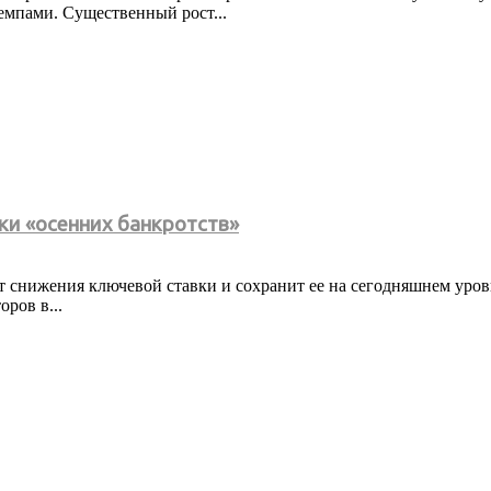
емпами. Существенный рост...
ски «осенних банкротств»
нижения ключевой ставки и сохранит ее на сегодняшнем уровне
ров в...