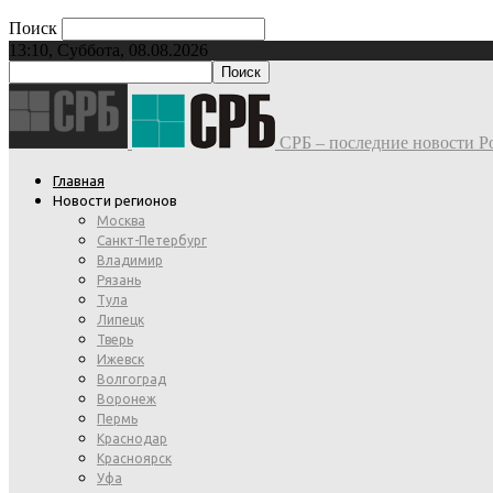
Поиск
13:10, Суббота, 08.08.2026
СРБ – последние новости Ро
Главная
Новости регионов
Москва
Санкт-Петербург
Владимир
Рязань
Тула
Липецк
Тверь
Ижевск
Волгоград
Воронеж
Пермь
Краснодар
Красноярск
Уфа