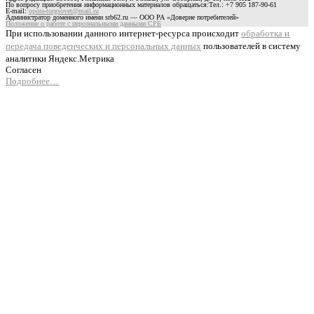
По вопросу приобретения информационных материалов обращаться:Тел.: +7 905 187-90-61
E-mail:
opora-torgsovet@mail.ru
Администратор доменного имени srb62.ru — ООО РА «Доверие потребителей»
Положение о работе с персональными данными СРБ
При использовании данного интернет-ресурса происходит
обработка и
передача поведенческих и персональных данных
пользователей в систему
аналитики Яндекс.Метрика
Согласен
Подробнее…