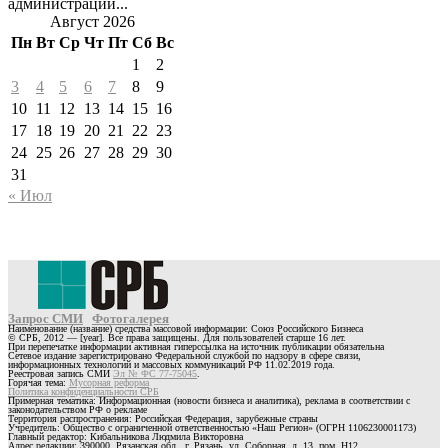
администрации...
Август 2026
Пн
Вт
Ср
Чт
Пт
Сб
Вс
1
2
3
4
5
6
7
8
9
10
11
12
13
14
15
16
17
18
19
20
21
22
23
24
25
26
27
28
29
30
31
« Июл
Запрос СМИ
Фотогалерея
Наименование (название) средства массовой информации: Союз Российского Бизнеса
© СРБ, 2012 — [year]. Все права защищены. Для пользователей старше 16 лет.
При перепечатке информации активная гиперссылка на источник публикации обязательна
Сетевое издание зарегистрировано Федеральной службой по надзору в сфере связи,
информационных технологий и массовых коммуникаций РФ 11.02.2019 года.
Реестровая запись СМИ
Эл № ФС 77-75045
.
Горячая тема:
Мусорная реформа
Политика конфиденциальности СРБ
Примерная тематика: Информационная (новости бизнеса и аналитика), реклама в соответствии с
законодательством РФ о рекламе
Территория распространения: Российская Федерация, зарубежные страны
Учредитель: Общество с ограниченной ответственностью «Наш Регион» (ОГРН 1106230001173)
Главный редактор: Кибальникова Людмила Викторовна
Адрес редакции: 390000, Рязанская обл., г. Рязань, ул. Соборная, д. 13, пом. Н12