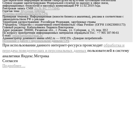
При перепечатке информации активная гиперссылка на источник публикации обязательна
Сетевое издание зарегистрировано Федеральной службой по надзору в сфере связи,
информационных технологий и массовых коммуникаций РФ 11.02.2019 года.
Реестровая запись СМИ
Эл № ФС 77-75045
.
Горячая тема:
Мусорная реформа
Политика конфиденциальности СРБ
Примерная тематика: Информационная (новости бизнеса и аналитика), реклама в соответствии с
законодательством РФ о рекламе
Территория распространения: Российская Федерация, зарубежные страны
Учредитель: Общество с ограниченной ответственностью «Наш Регион» (ОГРН 1106230001173)
Главный редактор: Кибальникова Людмила Викторовна
Адрес редакции: 390000, Рязанская обл., г. Рязань, ул. Соборная, д. 13, пом. Н12
По вопросу приобретения информационных материалов обращаться:Тел.: +7 905 187-90-61
E-mail:
opora-torgsovet@mail.ru
Администратор доменного имени srb62.ru — ООО РА «Доверие потребителей»
Положение о работе с персональными данными СРБ
При использовании данного интернет-ресурса происходит
обработка и
передача поведенческих и персональных данных
пользователей в систему
аналитики Яндекс.Метрика
Согласен
Подробнее…