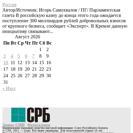
Россия
Автор/Источник: Игорь Самохвалов / ПГ/ Парламентская
газета В российскую казну до конца этого года ожидается
поступление 300 миллиардов рублей добровольных взносов
от крупного бизнеса, сообщает «Эксперт». В Кремле данную
инициативу связывают...
Август 2026
Пн
Вт
Ср
Чт
Пт
Сб
Вс
1
2
3
4
5
6
7
8
9
10
11
12
13
14
15
16
17
18
19
20
21
22
23
24
25
26
27
28
29
30
31
« Июл
Запрос СМИ
Фотогалерея
Наименование (название) средства массовой информации: Союз Российского Бизнеса
© СРБ, 2012 — [year]. Все права защищены. Для пользователей старше 16 лет.