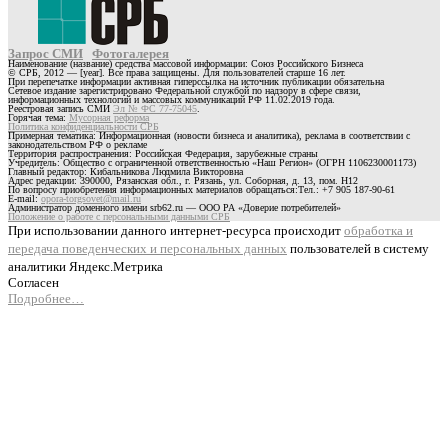
Запрос СМИ
Фотогалерея
Наименование (название) средства массовой информации: Союз Российского Бизнеса
© СРБ, 2012 — [year]. Все права защищены. Для пользователей старше 16 лет.
При перепечатке информации активная гиперссылка на источник публикации обязательна
Сетевое издание зарегистрировано Федеральной службой по надзору в сфере связи,
информационных технологий и массовых коммуникаций РФ 11.02.2019 года.
Реестровая запись СМИ
Эл № ФС 77-75045
.
Горячая тема:
Мусорная реформа
Политика конфиденциальности СРБ
Примерная тематика: Информационная (новости бизнеса и аналитика), реклама в соответствии с
законодательством РФ о рекламе
Территория распространения: Российская Федерация, зарубежные страны
Учредитель: Общество с ограниченной ответственностью «Наш Регион» (ОГРН 1106230001173)
Главный редактор: Кибальникова Людмила Викторовна
Адрес редакции: 390000, Рязанская обл., г. Рязань, ул. Соборная, д. 13, пом. Н12
По вопросу приобретения информационных материалов обращаться:Тел.: +7 905 187-90-61
E-mail:
opora-torgsovet@mail.ru
Администратор доменного имени srb62.ru — ООО РА «Доверие потребителей»
Положение о работе с персональными данными СРБ
При использовании данного интернет-ресурса происходит
обработка и
передача поведенческих и персональных данных
пользователей в систему
аналитики Яндекс.Метрика
Согласен
Подробнее…