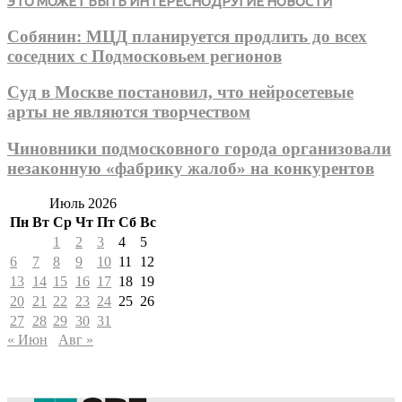
ЭТО МОЖЕТ БЫТЬ ИНТЕРЕСНО
ДРУГИЕ НОВОСТИ
Собянин: МЦД планируется продлить до всех
соседних с Подмосковьем регионов
Суд в Москве постановил, что нейросетевые
арты не являются творчеством
Чиновники подмосковного города организовали
незаконную «фабрику жалоб» на конкурентов
Июль 2026
Пн
Вт
Ср
Чт
Пт
Сб
Вс
1
2
3
4
5
6
7
8
9
10
11
12
13
14
15
16
17
18
19
20
21
22
23
24
25
26
27
28
29
30
31
« Июн
Авг »