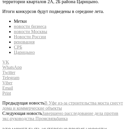
территории кварталов 2А, 2Б района Царицыно.
Итоги конкурсов будут подведены в середине лета.
Метки
новости бизнеса
новости Москвы
Новости России
реновация
СРБ
Царицыно
VK
WhatsApp
Twitter
Telegram
Viber
Email
Print
Предыдущая новость
В Уфе из-за строительства моста снесут
дома и коммерческие объекты
Следующая новость
Завершено расследование дела против
экс-руководства Промсвязьбанка