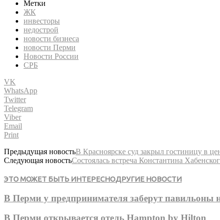
Метки
ЖК
инвесторы
недострой
новости бизнеса
новости Перми
Новости России
СРБ
VK
WhatsApp
Twitter
Telegram
Viber
Email
Print
Предыдущая новость
В Красноярске суд закрыл гостиницу в це
Следующая новость
Состоялась встреча Константина Хабенско
ЭТО МОЖЕТ БЫТЬ ИНТЕРЕСНО
ДРУГИЕ НОВОСТИ
В Перми у предпринимателя заберут павильоны 
В Перми открывается отель Hampton by Hilton