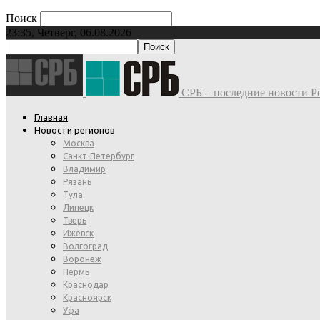
Поиск
23:35, Четверг, 06.08.2026
СРБ – последние новости Ро
Главная
Новости регионов
Москва
Санкт-Петербург
Владимир
Рязань
Тула
Липецк
Тверь
Ижевск
Волгоград
Воронеж
Пермь
Краснодар
Красноярск
Уфа