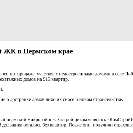
й ЖК в Пермском крае
ги по продаже участков с недостроенными домами в селе Лоба
рехэтажных домов на 515 квартир.
й.
е о достройке домов либо их сносе и новом строительстве.
вый пермский микрорайон». Застройщиком являлось «КамСтройИ
3 дольщика остались без квартир. Позже они получили страховы