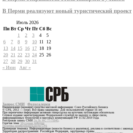
В Перми реализуют новый туристический проект
Июль 2026
Пн
Вт
Ср
Чт
Пт
Сб
Вс
1
2
3
4
5
6
7
8
9
10
11
12
13
14
15
16
17
18
19
20
21
22
23
24
25
26
27
28
29
30
31
« Июн
Авг »
Запрос СМИ
Фотогалерея
Наименование (название) средства массовой информации: Союз Российского Бизнеса
© СРБ, 2012 — [year]. Все права защищены. Для пользователей старше 16 лет.
При перепечатке информации активная гиперссылка на источник публикации обязательна
Сетевое издание зарегистрировано Федеральной службой по надзору в сфере связи,
информационных технологий и массовых коммуникаций РФ 11.02.2019 года.
Реестровая запись СМИ
Эл № ФС 77-75045
.
Горячая тема:
Мусорная реформа
Политика конфиденциальности СРБ
Примерная тематика: Информационная (новости бизнеса и аналитика), реклама в соответствии с законо
Территория распространения: Российская Федерация, зарубежные страны