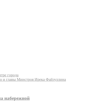
нтре города
го и главы Минстроя Ирека Файзуллина
на набережной