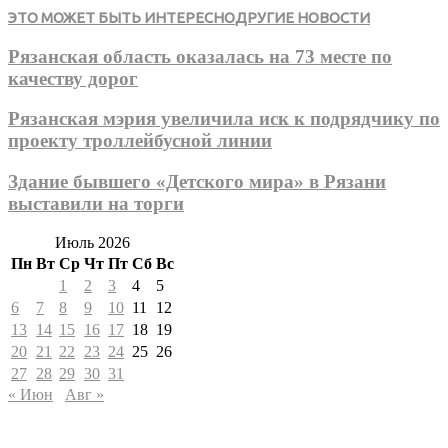
ЭТО МОЖЕТ БЫТЬ ИНТЕРЕСНО
ДРУГИЕ НОВОСТИ
Рязанская область оказалась на 73 месте по
качеству дорог
Рязанская мэрия увеличила иск к подрядчику по
проекту троллейбусной линии
Здание бывшего «Детского мира» в Рязани
выставили на торги
Июль 2026
Пн
Вт
Ср
Чт
Пт
Сб
Вс
1
2
3
4
5
6
7
8
9
10
11
12
13
14
15
16
17
18
19
20
21
22
23
24
25
26
27
28
29
30
31
« Июн
Авг »