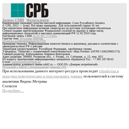
Запрос СМИ
Фотогалерея
Наименование (название) средства массовой информации: Союз Российского Бизнеса
© СРБ, 2012 — [year]. Все права защищены. Для пользователей старше 16 лет.
При перепечатке информации активная гиперссылка на источник публикации обязательна
Сетевое издание зарегистрировано Федеральной службой по надзору в сфере связи,
информационных технологий и массовых коммуникаций РФ 11.02.2019 года.
Реестровая запись СМИ
Эл № ФС 77-75045
.
Горячая тема:
Мусорная реформа
Политика конфиденциальности СРБ
Примерная тематика: Информационная (новости бизнеса и аналитика), реклама в соответствии с
законодательством РФ о рекламе
Территория распространения: Российская Федерация, зарубежные страны
Учредитель: Общество с ограниченной ответственностью «Наш Регион» (ОГРН 1106230001173)
Главный редактор: Кибальникова Людмила Викторовна
Адрес редакции: 390000, Рязанская обл., г. Рязань, ул. Соборная, д. 13, пом. Н12
По вопросу приобретения информационных материалов обращаться:Тел.: +7 905 187-90-61
E-mail:
opora-torgsovet@mail.ru
Администратор доменного имени srb62.ru — ООО РА «Доверие потребителей»
Положение о работе с персональными данными СРБ
При использовании данного интернет-ресурса происходит
обработка и
передача поведенческих и персональных данных
пользователей в систему
аналитики Яндекс.Метрика
Согласен
Подробнее…