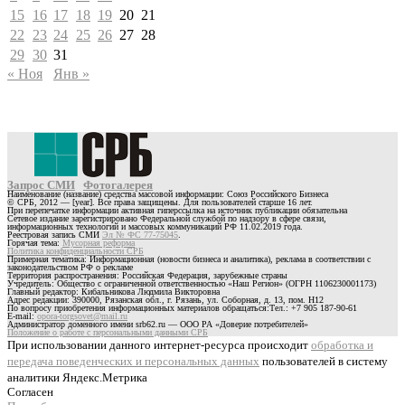
15
16
17
18
19
20
21
22
23
24
25
26
27
28
29
30
31
« Ноя
Янв »
Запрос СМИ
Фотогалерея
Наименование (название) средства массовой информации: Союз Российского Бизнеса
© СРБ, 2012 — [year]. Все права защищены. Для пользователей старше 16 лет.
При перепечатке информации активная гиперссылка на источник публикации обязательна
Сетевое издание зарегистрировано Федеральной службой по надзору в сфере связи,
информационных технологий и массовых коммуникаций РФ 11.02.2019 года.
Реестровая запись СМИ
Эл № ФС 77-75045
.
Горячая тема:
Мусорная реформа
Политика конфиденциальности СРБ
Примерная тематика: Информационная (новости бизнеса и аналитика), реклама в соответствии с
законодательством РФ о рекламе
Территория распространения: Российская Федерация, зарубежные страны
Учредитель: Общество с ограниченной ответственностью «Наш Регион» (ОГРН 1106230001173)
Главный редактор: Кибальникова Людмила Викторовна
Адрес редакции: 390000, Рязанская обл., г. Рязань, ул. Соборная, д. 13, пом. Н12
По вопросу приобретения информационных материалов обращаться:Тел.: +7 905 187-90-61
E-mail:
opora-torgsovet@mail.ru
Администратор доменного имени srb62.ru — ООО РА «Доверие потребителей»
Положение о работе с персональными данными СРБ
При использовании данного интернет-ресурса происходит
обработка и
передача поведенческих и персональных данных
пользователей в систему
аналитики Яндекс.Метрика
Согласен