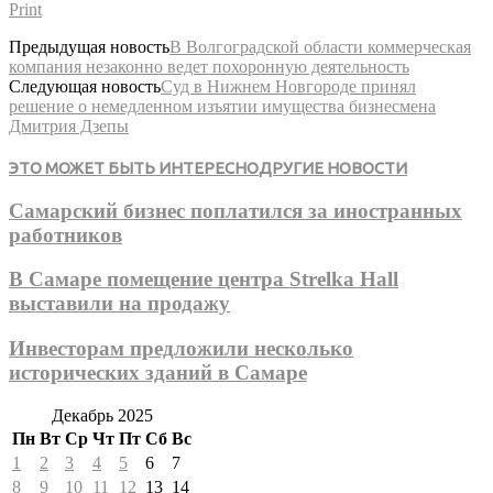
Print
Предыдущая новость
В Волгоградской области коммерческая
компания незаконно ведет похоронную деятельность
Следующая новость
Суд в Нижнем Новгороде принял
решение о немедленном изъятии имущества бизнесмена
Дмитрия Дзепы
ЭТО МОЖЕТ БЫТЬ ИНТЕРЕСНО
ДРУГИЕ НОВОСТИ
Самарский бизнес поплатился за иностранных
работников
В Самаре помещение центра Strelka Hall
выставили на продажу
Инвесторам предложили несколько
исторических зданий в Самаре
Декабрь 2025
Пн
Вт
Ср
Чт
Пт
Сб
Вс
1
2
3
4
5
6
7
8
9
10
11
12
13
14