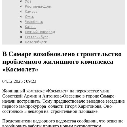
Уфа
Ростов-на-Дону
Самара
Омск
Челябинск
Казань
Нижний Новгород
Екатеринбург
Новосибирск
В Самаре возобновлено строительство
проблемного жилищного комплекса
«Космолет»
04.12.2025 : 09:23
Жилищный комплекс «Космолет» на перекрестке улиц
Советской Армии и Антонова-Овсеенко в городе Самаре
начали достраивать. Тому предшествовало выездное заседание
первого зампрокурора области Игоря Харитонова. Оно
состоялось 3 декабря на строительной площадке.
Представители надзорного ведомства сообщили, что решение
возобновить работы принято новым руководством