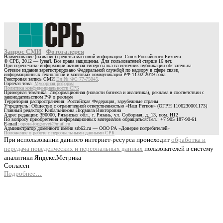
Запрос СМИ
Фотогалерея
Наименование (название) средства массовой информации: Союз Российского Бизнеса
© СРБ, 2012 — [year]. Все права защищены. Для пользователей старше 16 лет.
При перепечатке информации активная гиперссылка на источник публикации обязательна
Сетевое издание зарегистрировано Федеральной службой по надзору в сфере связи,
информационных технологий и массовых коммуникаций РФ 11.02.2019 года.
Реестровая запись СМИ
Эл № ФС 77-75045
.
Горячая тема:
Мусорная реформа
Политика конфиденциальности СРБ
Примерная тематика: Информационная (новости бизнеса и аналитика), реклама в соответствии с
законодательством РФ о рекламе
Территория распространения: Российская Федерация, зарубежные страны
Учредитель: Общество с ограниченной ответственностью «Наш Регион» (ОГРН 1106230001173)
Главный редактор: Кибальникова Людмила Викторовна
Адрес редакции: 390000, Рязанская обл., г. Рязань, ул. Соборная, д. 13, пом. Н12
По вопросу приобретения информационных материалов обращаться:Тел.: +7 905 187-90-61
E-mail:
opora-torgsovet@mail.ru
Администратор доменного имени srb62.ru — ООО РА «Доверие потребителей»
Положение о работе с персональными данными СРБ
При использовании данного интернет-ресурса происходит
обработка и
передача поведенческих и персональных данных
пользователей в систему
аналитики Яндекс.Метрика
Согласен
Подробнее…