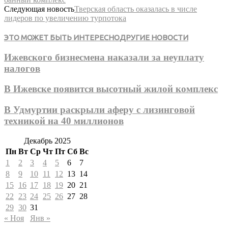
Следующая новость
Тверская область оказалась в числе
лидеров по увеличению турпотока
ЭТО МОЖЕТ БЫТЬ ИНТЕРЕСНО
ДРУГИЕ НОВОСТИ
Ижевского бизнесмена наказали за неуплату
налогов
В Ижевске появится высотный жилой комплекс
В Удмуртии раскрыли аферу с лизинговой
техникой на 40 миллионов
Декабрь 2025
Пн
Вт
Ср
Чт
Пт
Сб
Вс
1
2
3
4
5
6
7
8
9
10
11
12
13
14
15
16
17
18
19
20
21
22
23
24
25
26
27
28
29
30
31
« Ноя
Янв »