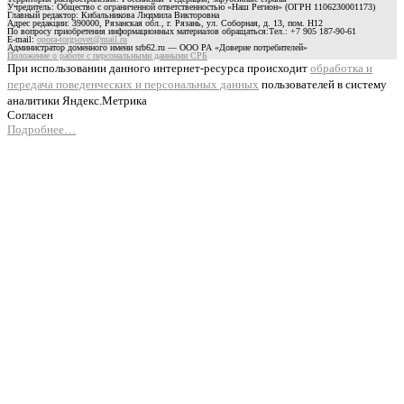
Учредитель: Общество с ограниченной ответственностью «Наш Регион» (ОГРН 1106230001173)
Главный редактор: Кибальникова Людмила Викторовна
Адрес редакции: 390000, Рязанская обл., г. Рязань, ул. Соборная, д. 13, пом. Н12
По вопросу приобретения информационных материалов обращаться:Тел.: +7 905 187-90-61
E-mail:
opora-torgsovet@mail.ru
Администратор доменного имени srb62.ru — ООО РА «Доверие потребителей»
Положение о работе с персональными данными СРБ
При использовании данного интернет-ресурса происходит
обработка и
передача поведенческих и персональных данных
пользователей в систему
аналитики Яндекс.Метрика
Согласен
Подробнее…