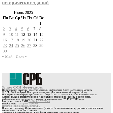
исторических зданий
Июнь 2025
Пн
Вт
Ср
Чт
Пт
Сб
Вс
1
2
3
4
5
6
7
8
9
10
11
12
13
14
15
16
17
18
19
20
21
22
23
24
25
26
27
28
29
30
« Май
Июл »
Запрос СМИ
Фотогалерея
Наименование (название) средства массовой информации: Союз Российского Бизнеса
© СРБ, 2012 — [year]. Все права защищены. Для пользователей старше 16 лет.
При перепечатке информации активная гиперссылка на источник публикации обязательна
Сетевое издание зарегистрировано Федеральной службой по надзору в сфере связи,
информационных технологий и массовых коммуникаций РФ 11.02.2019 года.
Реестровая запись СМИ
Эл № ФС 77-75045
.
Горячая тема:
Мусорная реформа
Политика конфиденциальности СРБ
Примерная тематика: Информационная (новости бизнеса и аналитика), реклама в соответствии с
законодательством РФ о рекламе
Территория распространения: Российская Федерация, зарубежные страны