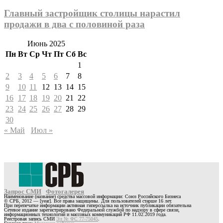
Главный застройщик столицы нарастил
продажи в два с половиной раза
Июнь 2025
Пн
Вт
Ср
Чт
Пт
Сб
Вс
1
2
3
4
5
6
7
8
9
10
11
12
13
14
15
16
17
18
19
20
21
22
23
24
25
26
27
28
29
30
« Май
Июл »
Запрос СМИ
Фотогалерея
Наименование (название) средства массовой информации: Союз Российского Бизнеса
© СРБ, 2012 — [year]. Все права защищены. Для пользователей старше 16 лет.
При перепечатке информации активная гиперссылка на источник публикации обязательна
Сетевое издание зарегистрировано Федеральной службой по надзору в сфере связи,
информационных технологий и массовых коммуникаций РФ 11.02.2019 года.
Реестровая запись СМИ
Эл № ФС 77-75045
.