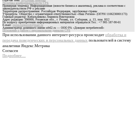
Горячая тема:
Мусорная реформа
Политика конфиденциальности СРБ
Примерная тематика: Информационная (новости бизнеса и аналитика), реклама в соответствии с
законодательством РФ о рекламе
Территория распространения: Российская Федерация, зарубежные страны
Учредитель: Общество с ограниченной ответственностью «Наш Регион» (ОГРН 1106230001173)
Главный редактор: Кибальникова Людмила Викторовна
Адрес редакции: 390000, Рязанская обл., г. Рязань, ул. Соборная, д. 13, пом. Н12
По вопросу приобретения информационных материалов обращаться:Тел.: +7 905 187-90-61
E-mail:
opora-torgsovet@mail.ru
Администратор доменного имени srb62.ru — ООО РА «Доверие потребителей»
Положение о работе с персональными данными СРБ
При использовании данного интернет-ресурса происходит
обработка и
передача поведенческих и персональных данных
пользователей в систему
аналитики Яндекс.Метрика
Согласен
Подробнее…