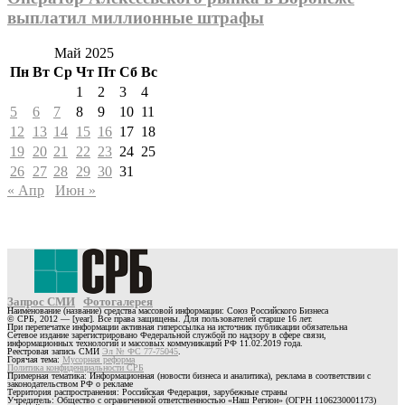
выплатил миллионные штрафы
Май 2025
Пн
Вт
Ср
Чт
Пт
Сб
Вс
1
2
3
4
5
6
7
8
9
10
11
12
13
14
15
16
17
18
19
20
21
22
23
24
25
26
27
28
29
30
31
« Апр
Июн »
Запрос СМИ
Фотогалерея
Наименование (название) средства массовой информации: Союз Российского Бизнеса
© СРБ, 2012 — [year]. Все права защищены. Для пользователей старше 16 лет.
При перепечатке информации активная гиперссылка на источник публикации обязательна
Сетевое издание зарегистрировано Федеральной службой по надзору в сфере связи,
информационных технологий и массовых коммуникаций РФ 11.02.2019 года.
Реестровая запись СМИ
Эл № ФС 77-75045
.
Горячая тема:
Мусорная реформа
Политика конфиденциальности СРБ
Примерная тематика: Информационная (новости бизнеса и аналитика), реклама в соответствии с
законодательством РФ о рекламе
Территория распространения: Российская Федерация, зарубежные страны
Учредитель: Общество с ограниченной ответственностью «Наш Регион» (ОГРН 1106230001173)