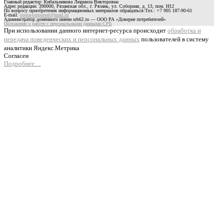
Главный редактор: Кибальникова Людмила Викторовна
Адрес редакции: 390000, Рязанская обл., г. Рязань, ул. Соборная, д. 13, пом. Н12
По вопросу приобретения информационных материалов обращаться:Тел.: +7 905 187-90-61
E-mail:
opora-torgsovet@mail.ru
Администратор доменного имени srb62.ru — ООО РА «Доверие потребителей»
Положение о работе с персональными данными СРБ
При использовании данного интернет-ресурса происходит
обработка и
передача поведенческих и персональных данных
пользователей в систему
аналитики Яндекс.Метрика
Согласен
Подробнее…