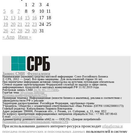
1
2
3
4
5
6
7
8
9
10
11
12
13
14
15
16
17
18
19
20
21
22
23
24
25
26
27
28
29
30
31
« Апр
Июн »
Запрос СМИ
Фотогалерея
Наименование (название) средства массовой информации: Союз Российского Бизнеса
© СРБ, 2012 — [year]. Все права защищены. Для пользователей старше 16 лет.
При перепечатке информации активная гиперссылка на источник публикации обязательна
Сетевое издание зарегистрировано Федеральной службой по надзору в сфере связи,
информационных технологий и массовых коммуникаций РФ 11.02.2019 года.
Реестровая запись СМИ
Эл № ФС 77-75045
.
Горячая тема:
Мусорная реформа
Политика конфиденциальности СРБ
Примерная тематика: Информационная (новости бизнеса и аналитика), реклама в соответствии с
законодательством РФ о рекламе
Территория распространения: Российская Федерация, зарубежные страны
Учредитель: Общество с ограниченной ответственностью «Наш Регион» (ОГРН 1106230001173)
Главный редактор: Кибальникова Людмила Викторовна
Адрес редакции: 390000, Рязанская обл., г. Рязань, ул. Соборная, д. 13, пом. Н12
По вопросу приобретения информационных материалов обращаться:Тел.: +7 905 187-90-61
E-mail:
opora-torgsovet@mail.ru
Администратор доменного имени srb62.ru — ООО РА «Доверие потребителей»
Положение о работе с персональными данными СРБ
При использовании данного интернет-ресурса происходит
обработка и
передача поведенческих и персональных данных
пользователей в систему