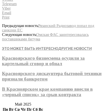
Telegram
Viber
Email
Print
Предыдущая новость
Рязанский Радиозавод попал под
санкции ЕС
Следующая новость
Омская ФАС заинтересовалась
поставщиками битума
ЭТО МОЖЕТ БЫТЬ ИНТЕРЕСНО
ДРУГИЕ НОВОСТИ
Красноярского бизнесмена осудили за
картельный сговор и обнал
Красноярского дискаунтера бытовой техники
признали банкротом
В Красноярском крае компанию внесли в
«черный список» за срыв контракта
Май 2025
Пн
Вт
Ср
Чт
Пт
Сб
Вс