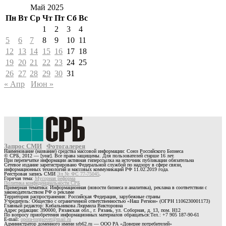
Май 2025
Пн
Вт
Ср
Чт
Пт
Сб
Вс
1
2
3
4
5
6
7
8
9
10
11
12
13
14
15
16
17
18
19
20
21
22
23
24
25
26
27
28
29
30
31
« Апр
Июн »
Запрос СМИ
Фотогалерея
Наименование (название) средства массовой информации: Союз Российского Бизнеса
© СРБ, 2012 — [year]. Все права защищены. Для пользователей старше 16 лет.
При перепечатке информации активная гиперссылка на источник публикации обязательна
Сетевое издание зарегистрировано Федеральной службой по надзору в сфере связи,
информационных технологий и массовых коммуникаций РФ 11.02.2019 года.
Реестровая запись СМИ
Эл № ФС 77-75045
.
Горячая тема:
Мусорная реформа
Политика конфиденциальности СРБ
Примерная тематика: Информационная (новости бизнеса и аналитика), реклама в соответствии с
законодательством РФ о рекламе
Территория распространения: Российская Федерация, зарубежные страны
Учредитель: Общество с ограниченной ответственностью «Наш Регион» (ОГРН 1106230001173)
Главный редактор: Кибальникова Людмила Викторовна
Адрес редакции: 390000, Рязанская обл., г. Рязань, ул. Соборная, д. 13, пом. Н12
По вопросу приобретения информационных материалов обращаться:Тел.: +7 905 187-90-61
E-mail:
opora-torgsovet@mail.ru
Администратор доменного имени srb62.ru — ООО РА «Доверие потребителей»