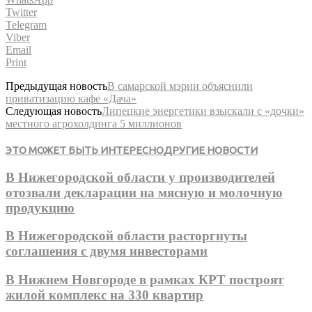
Twitter
Telegram
Viber
Email
Print
Предыдущая новость
В самарской мэрии объяснили
приватизацию кафе «Дача»
Следующая новость
Липецкие энергетики взыскали с «дочки»
местного агрохолдинга 5 миллионов
ЭТО МОЖЕТ БЫТЬ ИНТЕРЕСНО
ДРУГИЕ НОВОСТИ
В Нижегородской области у производителей
отозвали декларации на мясную и молочную
продукцию
В Нижегородской области расторгнуты
соглашения с двумя инвесторами
В Нижнем Новгороде в рамках КРТ построят
жилой комплекс на 330 квартир