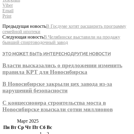
Viber
Email
Print
Предыдущая новость
В Госдуме хотят расширить программу
семейной ипотеки
Следующая новость
В Челябинске выставили на продажу
бывший спиртоводочный завод
ЭТО МОЖЕТ БЫТЬ ИНТЕРЕСНО
ДРУГИЕ НОВОСТИ
Власти высказались о предложении изменить
правила КРТ для Новосибирска
В Новосибирске закрыли цех завода из-за
нарушений безопасности
С концессионера строительства моста в
Новосибирске взыскали сотни миллионов
Март 2025
Пн
Вт
Ср
Чт
Пт
Сб
Вс
1
2