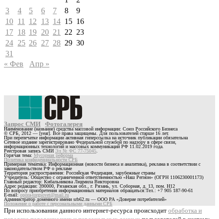
3
4
5
6
7
8
9
10
11
12
13
14
15
16
17
18
19
20
21
22
23
24
25
26
27
28
29
30
31
« Фев
Апр »
Запрос СМИ
Фотогалерея
Наименование (название) средства массовой информации: Союз Российского Бизнеса
© СРБ, 2012 — [year]. Все права защищены. Для пользователей старше 16 лет.
При перепечатке информации активная гиперссылка на источник публикации обязательна
Сетевое издание зарегистрировано Федеральной службой по надзору в сфере связи,
информационных технологий и массовых коммуникаций РФ 11.02.2019 года.
Реестровая запись СМИ
Эл № ФС 77-75045
.
Горячая тема:
Мусорная реформа
Политика конфиденциальности СРБ
Примерная тематика: Информационная (новости бизнеса и аналитика), реклама в соответствии с
законодательством РФ о рекламе
Территория распространения: Российская Федерация, зарубежные страны
Учредитель: Общество с ограниченной ответственностью «Наш Регион» (ОГРН 1106230001173)
Главный редактор: Кибальникова Людмила Викторовна
Адрес редакции: 390000, Рязанская обл., г. Рязань, ул. Соборная, д. 13, пом. Н12
По вопросу приобретения информационных материалов обращаться:Тел.: +7 905 187-90-61
E-mail:
opora-torgsovet@mail.ru
Администратор доменного имени srb62.ru — ООО РА «Доверие потребителей»
Положение о работе с персональными данными СРБ
При использовании данного интернет-ресурса происходит
обработка и