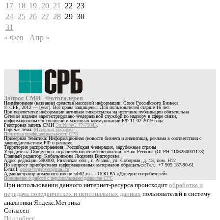
17
18
19
20
21
22
23
24
25
26
27
28
29
30
31
« Фев
Апр »
Запрос СМИ
Фотогалерея
Наименование (название) средства массовой информации: Союз Российского Бизнеса
© СРБ, 2012 — [year]. Все права защищены. Для пользователей старше 16 лет.
При перепечатке информации активная гиперссылка на источник публикации обязательна
Сетевое издание зарегистрировано Федеральной службой по надзору в сфере связи,
информационных технологий и массовых коммуникаций РФ 11.02.2019 года.
Реестровая запись СМИ
Эл № ФС 77-75045
.
Горячая тема:
Мусорная реформа
Политика конфиденциальности СРБ
Примерная тематика: Информационная (новости бизнеса и аналитика), реклама в соответствии с
законодательством РФ о рекламе
Территория распространения: Российская Федерация, зарубежные страны
Учредитель: Общество с ограниченной ответственностью «Наш Регион» (ОГРН 1106230001173)
Главный редактор: Кибальникова Людмила Викторовна
Адрес редакции: 390000, Рязанская обл., г. Рязань, ул. Соборная, д. 13, пом. Н12
По вопросу приобретения информационных материалов обращаться:Тел.: +7 905 187-90-61
E-mail:
opora-torgsovet@mail.ru
Администратор доменного имени srb62.ru — ООО РА «Доверие потребителей»
Положение о работе с персональными данными СРБ
При использовании данного интернет-ресурса происходит
обработка и
передача поведенческих и персональных данных
пользователей в систему
аналитики Яндекс.Метрика
Согласен
Подробнее…