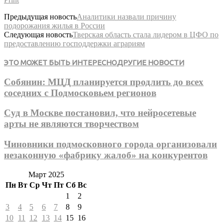
Предыдущая новость
Аналитики назвали причину
подорожания жилья в России
Следующая новость
Тверская область стала лидером в ЦФО по
предоставлению господдержки аграриям
ЭТО МОЖЕТ БЫТЬ ИНТЕРЕСНО
ДРУГИЕ НОВОСТИ
Собянин: МЦД планируется продлить до всех
соседних с Подмосковьем регионов
Суд в Москве постановил, что нейросетевые
арты не являются творчеством
Чиновники подмосковного города организовали
незаконную «фабрику жалоб» на конкурентов
Март 2025
Пн
Вт
Ср
Чт
Пт
Сб
Вс
1
2
3
4
5
6
7
8
9
10
11
12
13
14
15
16