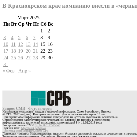
В Красноярском крае компанию внесли в «черный
Март 2025
Пн
Вт
Ср
Чт
Пт
Сб
Вс
1
2
3
4
5
6
7
8
9
10
11
12
13
14
15
16
17
18
19
20
21
22
23
24
25
26
27
28
29
30
31
« Фев
Апр »
Запрос СМИ
Фотогалерея
Наименование (название) средства массовой информации: Союз Российского Бизнеса
© СРБ, 2012 — [year]. Все права защищены. Для пользователей старше 16 лет.
При перепечатке информации активная гиперссылка на источник публикации обязательна
Сетевое издание зарегистрировано Федеральной службой по надзору в сфере связи,
информационных технологий и массовых коммуникаций РФ 11.02.2019 года.
Реестровая запись СМИ
Эл № ФС 77-75045
.
Горячая тема:
Мусорная реформа
Политика конфиденциальности СРБ
Примерная тематика: Информационная (новости бизнеса и аналитика), реклама в соответствии с законо
Территория распространения: Российская Федерация, зарубежные страны