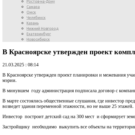
Ростов-на-Дону
Самара
Омск
Челябинск
Казань
Нижний Новгород
Екатеринбург
Новосибирск
В Красноярске утвержден проект компл
21.03.2025 : 08:14
В Красноярске утвержден проект планировки и межевания учас
мэрии.
В минувшем году администрация подписала договор с компан
В марте состоялись общественные слушания, где инвестор пре
возведет здания переменной этажности, но не выше 25 этажей.
Инвестор построит детский сад на 300 мест и сформирует земе
Застройщику необходимо выкупить все объекты на территории,