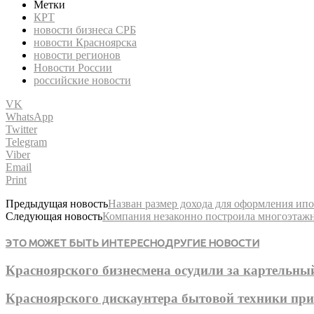
Метки
КРТ
новости бизнеса СРБ
новости Красноярска
новости регионов
Новости России
российские новости
VK
WhatsApp
Twitter
Telegram
Viber
Email
Print
Предыдущая новость
Назван размер дохода для оформления ип
Следующая новость
Компания незаконно построила многоэтаж
ЭТО МОЖЕТ БЫТЬ ИНТЕРЕСНО
ДРУГИЕ НОВОСТИ
Красноярского бизнесмена осудили за картельный
Красноярского дискаунтера бытовой техники пр