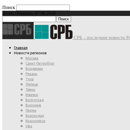
Поиск
20:44, Пятница, 07.08.2026
СРБ – последние новости Ро
Главная
Новости регионов
Москва
Санкт-Петербург
Владимир
Рязань
Тула
Липецк
Тверь
Ижевск
Волгоград
Воронеж
Пермь
Краснодар
Красноярск
Уфа