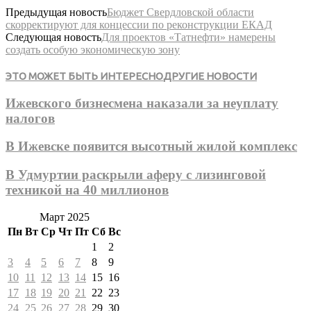
Предыдущая новость
Бюджет Свердловской области
скорректируют для концессии по реконструкции ЕКАД
Следующая новость
Для проектов «Татнефти» намерены
создать особую экономическую зону
ЭТО МОЖЕТ БЫТЬ ИНТЕРЕСНО
ДРУГИЕ НОВОСТИ
Ижевского бизнесмена наказали за неуплату
налогов
В Ижевске появится высотный жилой комплекс
В Удмуртии раскрыли аферу с лизинговой
техникой на 40 миллионов
Март 2025
Пн
Вт
Ср
Чт
Пт
Сб
Вс
1
2
3
4
5
6
7
8
9
10
11
12
13
14
15
16
17
18
19
20
21
22
23
24
25
26
27
28
29
30