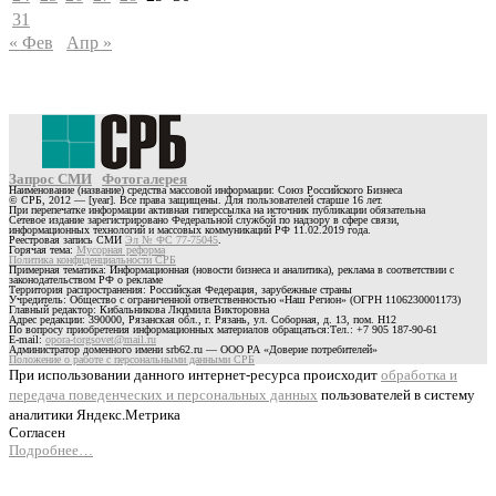
31
« Фев
Апр »
Запрос СМИ
Фотогалерея
Наименование (название) средства массовой информации: Союз Российского Бизнеса
© СРБ, 2012 — [year]. Все права защищены. Для пользователей старше 16 лет.
При перепечатке информации активная гиперссылка на источник публикации обязательна
Сетевое издание зарегистрировано Федеральной службой по надзору в сфере связи,
информационных технологий и массовых коммуникаций РФ 11.02.2019 года.
Реестровая запись СМИ
Эл № ФС 77-75045
.
Горячая тема:
Мусорная реформа
Политика конфиденциальности СРБ
Примерная тематика: Информационная (новости бизнеса и аналитика), реклама в соответствии с
законодательством РФ о рекламе
Территория распространения: Российская Федерация, зарубежные страны
Учредитель: Общество с ограниченной ответственностью «Наш Регион» (ОГРН 1106230001173)
Главный редактор: Кибальникова Людмила Викторовна
Адрес редакции: 390000, Рязанская обл., г. Рязань, ул. Соборная, д. 13, пом. Н12
По вопросу приобретения информационных материалов обращаться:Тел.: +7 905 187-90-61
E-mail:
opora-torgsovet@mail.ru
Администратор доменного имени srb62.ru — ООО РА «Доверие потребителей»
Положение о работе с персональными данными СРБ
При использовании данного интернет-ресурса происходит
обработка и
передача поведенческих и персональных данных
пользователей в систему
аналитики Яндекс.Метрика
Согласен
Подробнее…