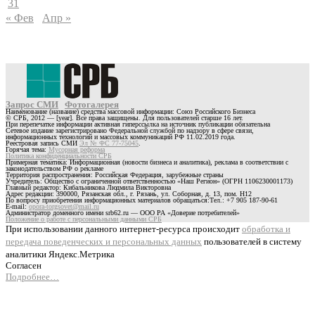
31
« Фев
Апр »
Запрос СМИ
Фотогалерея
Наименование (название) средства массовой информации: Союз Российского Бизнеса
© СРБ, 2012 — [year]. Все права защищены. Для пользователей старше 16 лет.
При перепечатке информации активная гиперссылка на источник публикации обязательна
Сетевое издание зарегистрировано Федеральной службой по надзору в сфере связи,
информационных технологий и массовых коммуникаций РФ 11.02.2019 года.
Реестровая запись СМИ
Эл № ФС 77-75045
.
Горячая тема:
Мусорная реформа
Политика конфиденциальности СРБ
Примерная тематика: Информационная (новости бизнеса и аналитика), реклама в соответствии с
законодательством РФ о рекламе
Территория распространения: Российская Федерация, зарубежные страны
Учредитель: Общество с ограниченной ответственностью «Наш Регион» (ОГРН 1106230001173)
Главный редактор: Кибальникова Людмила Викторовна
Адрес редакции: 390000, Рязанская обл., г. Рязань, ул. Соборная, д. 13, пом. Н12
По вопросу приобретения информационных материалов обращаться:Тел.: +7 905 187-90-61
E-mail:
opora-torgsovet@mail.ru
Администратор доменного имени srb62.ru — ООО РА «Доверие потребителей»
Положение о работе с персональными данными СРБ
При использовании данного интернет-ресурса происходит
обработка и
передача поведенческих и персональных данных
пользователей в систему
аналитики Яндекс.Метрика
Согласен
Подробнее…