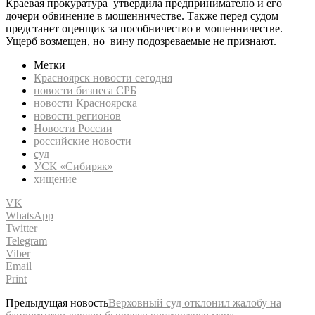
Краевая прокуратура утвердила предпринимателю и его
дочери обвинение в мошенничестве. Также перед судом
предстанет оценщик за пособничество в мошенничестве.
Ущерб возмещен, но вину подозреваемые не признают.
Метки
Красноярск новости сегодня
новости бизнеса СРБ
новости Красноярска
новости регионов
Новости России
российские новости
суд
УСК «Сибиряк»
хищение
VK
WhatsApp
Twitter
Telegram
Viber
Email
Print
Предыдущая новость
Верховный суд отклонил жалобу на