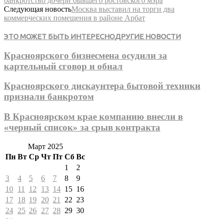
банкротство дочери бывшего ростовского мэра
Следующая новость
Москва выставил на торги два
коммерческих помещения в районе Арбат
ЭТО МОЖЕТ БЫТЬ ИНТЕРЕСНО
ДРУГИЕ НОВОСТИ
Красноярского бизнесмена осудили за
картельный сговор и обнал
Красноярского дискаунтера бытовой техники
признали банкротом
В Красноярском крае компанию внесли в
«черный список» за срыв контракта
Март 2025
Пн
Вт
Ср
Чт
Пт
Сб
Вс
1
2
3
4
5
6
7
8
9
10
11
12
13
14
15
16
17
18
19
20
21
22
23
24
25
26
27
28
29
30