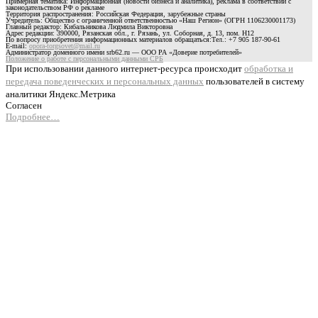
Примерная тематика: Информационная (новости бизнеса и аналитика), реклама в соответствии с
законодательством РФ о рекламе
Территория распространения: Российская Федерация, зарубежные страны
Учредитель: Общество с ограниченной ответственностью «Наш Регион» (ОГРН 1106230001173)
Главный редактор: Кибальникова Людмила Викторовна
Адрес редакции: 390000, Рязанская обл., г. Рязань, ул. Соборная, д. 13, пом. Н12
По вопросу приобретения информационных материалов обращаться:Тел.: +7 905 187-90-61
E-mail:
opora-torgsovet@mail.ru
Администратор доменного имени srb62.ru — ООО РА «Доверие потребителей»
Положение о работе с персональными данными СРБ
При использовании данного интернет-ресурса происходит
обработка и
передача поведенческих и персональных данных
пользователей в систему
аналитики Яндекс.Метрика
Согласен
Подробнее…