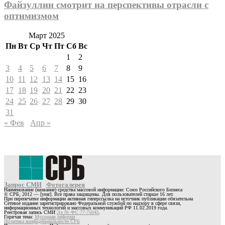
Файзуллин смотрит на перспективы отрасли с
оптимизмом
Март 2025
Пн
Вт
Ср
Чт
Пт
Сб
Вс
1
2
3
4
5
6
7
8
9
10
11
12
13
14
15
16
17
18
19
20
21
22
23
24
25
26
27
28
29
30
31
« Фев
Апр »
Запрос СМИ
Фотогалерея
Наименование (название) средства массовой информации: Союз Российского Бизнеса
© СРБ, 2012 — [year]. Все права защищены. Для пользователей старше 16 лет.
При перепечатке информации активная гиперссылка на источник публикации обязательна
Сетевое издание зарегистрировано Федеральной службой по надзору в сфере связи,
информационных технологий и массовых коммуникаций РФ 11.02.2019 года.
Реестровая запись СМИ
Эл № ФС 77-75045
.
Горячая тема:
Мусорная реформа
Политика конфиденциальности СРБ