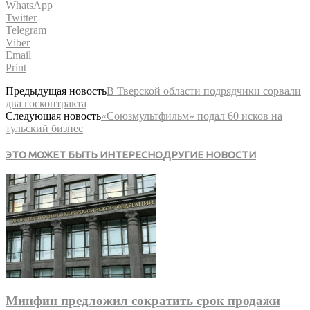
WhatsApp
Twitter
Telegram
Viber
Email
Print
Предыдущая новость
В Тверской области подрядчики сорвали
два госконтракта
Следующая новость
«Союзмультфильм» подал 60 исков на
тульский бизнес
ЭТО МОЖЕТ БЫТЬ ИНТЕРЕСНО
ДРУГИЕ НОВОСТИ
Минфин предложил сократить срок продажи