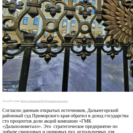
Автор/Источник:
Игорь Самохвалов/ПГ/Парламентская газета
Согласно данным открытых источников, Дальнегорский
районный суд Приморского края обратил в доход государства
сто процентов доли акций компании «ГМК
«Дальполиметалл». Это стратегическое предприятие по
добыче свинцовых и цинковых руд, используемых для