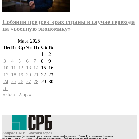
Собянин предрек крах страны в случае перехода
на «военную экономику»
Март 2025
Пн
Вт
Ср
Чт
Пт
Сб
Вс
1
2
3
4
5
6
7
8
9
10
11
12
13
14
15
16
17
18
19
20
21
22
23
24
25
26
27
28
29
30
31
« Фев
Апр »
Запрос СМИ
Фотогалерея
Наименование (название) средства массовой информации: Союз Российского Бизнеса
© СРБ, 2012 — [year]. Все права защищены. Для пользователей старше 16 лет.