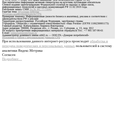
При перепечатке информации активная гиперссылка на источник публикации обязательна
Сетевое издание зарегистрировано Федеральной службой по надзору в сфере связи,
информационных технологий и массовых коммуникаций РФ 11.02.2019 года.
Реестровая запись СМИ
Эл № ФС 77-75045
.
Горячая тема:
Мусорная реформа
Политика конфиденциальности СРБ
Примерная тематика: Информационная (новости бизнеса и аналитика), реклама в соответствии с
законодательством РФ о рекламе
Территория распространения: Российская Федерация, зарубежные страны
Учредитель: Общество с ограниченной ответственностью «Наш Регион» (ОГРН 1106230001173)
Главный редактор: Кибальникова Людмила Викторовна
Адрес редакции: 390000, Рязанская обл., г. Рязань, ул. Соборная, д. 13, пом. Н12
По вопросу приобретения информационных материалов обращаться:Тел.: +7 905 187-90-61
E-mail:
opora-torgsovet@mail.ru
Администратор доменного имени srb62.ru — ООО РА «Доверие потребителей»
Положение о работе с персональными данными СРБ
При использовании данного интернет-ресурса происходит
обработка и
передача поведенческих и персональных данных
пользователей в систему
аналитики Яндекс.Метрика
Согласен
Подробнее…