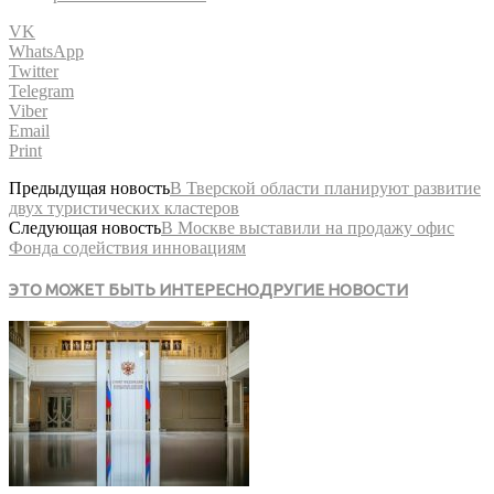
VK
WhatsApp
Twitter
Telegram
Viber
Email
Print
Предыдущая новость
В Тверской области планируют развитие
двух туристических кластеров
Следующая новость
В Москве выставили на продажу офис
Фонда содействия инновациям
ЭТО МОЖЕТ БЫТЬ ИНТЕРЕСНО
ДРУГИЕ НОВОСТИ