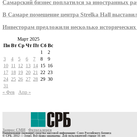
Самарский бизнес поплатился за иностранных р
В Самаре помещение центра Strelka Hall выстави
Инвесторам предложили несколько исторических
Март 2025
Пн
Вт
Ср
Чт
Пт
Сб
Вс
1
2
3
4
5
6
7
8
9
10
11
12
13
14
15
16
17
18
19
20
21
22
23
24
25
26
27
28
29
30
31
« Фев
Апр »
Запрос СМИ
Фотогалерея
Наименование (название) средства массовой информации: Союз Российского Бизнеса
© СРБ, 2012 — [year]. Все права защищены. Для пользователей старше 16 лет.