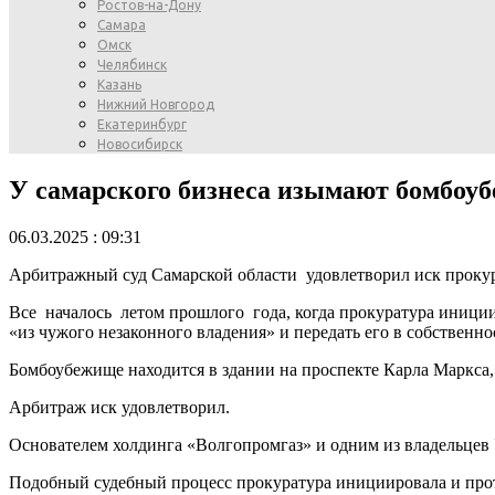
Ростов-на-Дону
Самара
Омск
Челябинск
Казань
Нижний Новгород
Екатеринбург
Новосибирск
У самарского бизнеса изымают бомбоу
06.03.2025 : 09:31
Арбитражный суд Самарской области удовлетворил иск проку
Все началось летом прошлого года, когда прокуратура иници
«из чужого незаконного владения» и передать его в собственнос
Бомбоубежище находится в здании на проспекте Карла Маркса,
Арбитраж иск удовлетворил.
Основателем холдинга «Волгопромгаз» и одним из владельцев
Подобный судебный процесс прокуратура инициировала и про