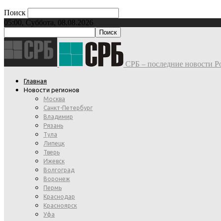
Поиск
05:00, Суббота, 08.08.2026
СРБ – последние новости Ро
Главная
Новости регионов
Москва
Санкт-Петербург
Владимир
Рязань
Тула
Липецк
Тверь
Ижевск
Волгоград
Воронеж
Пермь
Краснодар
Красноярск
Уфа