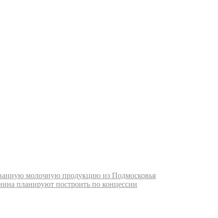
ованную молочную продукцию из Подмосковья
нина планируют построить по концессии