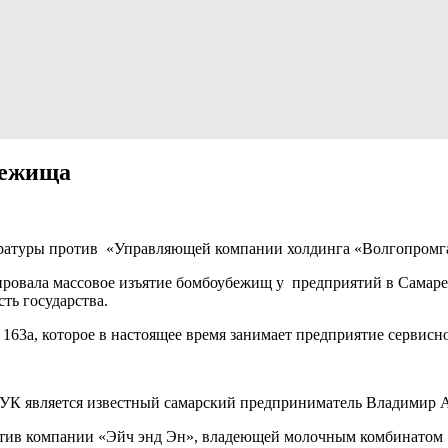
бежища
ратуры против «Управляющей компании холдинга «Волгопромгаз
ировала массовое изъятие бомбоубежищ у предприятий в Самаре
ть государства.
 163а, которое в настоящее время занимает предприятие сервисн
 УК является известный самарский предприниматель Владимир 
тив компании «Эйч энд Эн», владеющей молочным комбинатом «