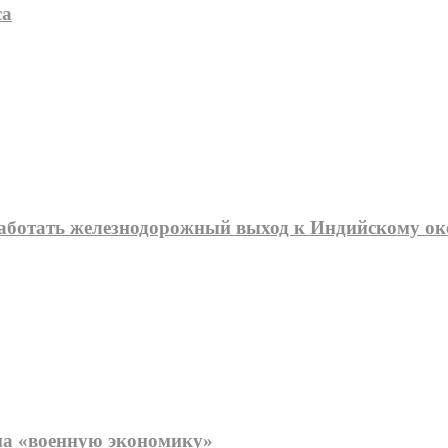
са
работать железнодорожный выход к Индийскому ок
 на «военную экономику»