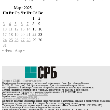
Март 2025
Пн
Вт
Ср
Чт
Пт
Сб
Вс
1
2
3
4
5
6
7
8
9
10
11
12
13
14
15
16
17
18
19
20
21
22
23
24
25
26
27
28
29
30
31
« Фев
Апр »
Запрос СМИ
Фотогалерея
Наименование (название) средства массовой информации: Союз Российского Бизнеса
© СРБ, 2012 — [year]. Все права защищены. Для пользователей старше 16 лет.
При перепечатке информации активная гиперссылка на источник публикации обязательна
Сетевое издание зарегистрировано Федеральной службой по надзору в сфере связи,
информационных технологий и массовых коммуникаций РФ 11.02.2019 года.
Реестровая запись СМИ
Эл № ФС 77-75045
.
Горячая тема:
Мусорная реформа
Политика конфиденциальности СРБ
Примерная тематика: Информационная (новости бизнеса и аналитика), реклама в соответствии с законо
Территория распространения: Российская Федерация, зарубежные страны
Учредитель: Общество с ограниченной ответственностью «Наш Регион» (ОГРН 1106230001173)
Главный редактор: Кибальникова Людмила Викторовна
Адрес редакции: 390000, Рязанская обл., г. Рязань, ул. Соборная, д. 13, пом. Н12