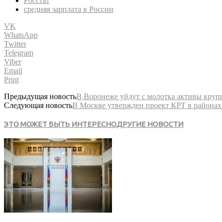
Росстат
средняя зарплата в России
VK
WhatsApp
Twitter
Telegram
Viber
Email
Print
Предыдущая новость
В Воронеже уйдут с молотка активы круп
Следующая новость
В Москве утвержден проект КРТ в района
ЭТО МОЖЕТ БЫТЬ ИНТЕРЕСНО
ДРУГИЕ НОВОСТИ