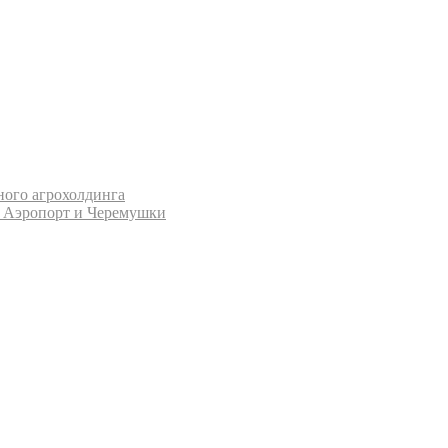
ного агрохолдинга
х Аэропорт и Черемушки