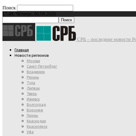
Поиск
17:48, Четверг, 06.08.2026
СРБ – последние новости Ро
Главная
Новости регионов
Москва
Санкт-Петербург
Владимир
Рязань
Тула
Липецк
Тверь
Ижевск
Волгоград
Воронеж
Пермь
Краснодар
Красноярск
Уфа