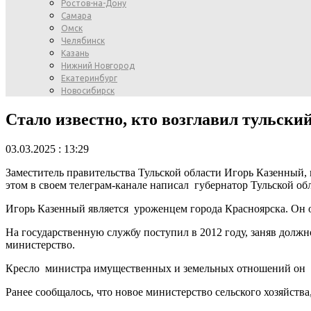
Ростов-на-Дону
Самара
Омск
Челябинск
Казань
Нижний Новгород
Екатеринбург
Новосибирск
Стало известно, кто возглавил тульски
03.03.2025 : 13:29
Заместитель правительства Тульской области Игорь Казенный,
этом в своем телеграм-канале написал губернатор Тульской о
Игорь Казенный является уроженцем города Красноярска. Он ок
На государственную службу поступил в 2012 году, заняв дол
министерство.
Кресло министра имущественных и земельных отношений он за
Ранее сообщалось, что новое министерство сельского хозяйств