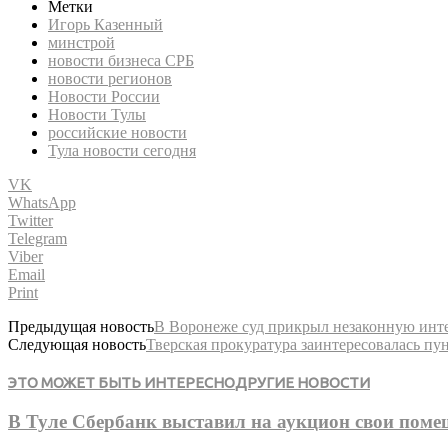
Метки
Игорь Казенный
минстрой
новости бизнеса СРБ
новости регионов
Новости России
Новости Тулы
российские новости
Тула новости сегодня
VK
WhatsApp
Twitter
Telegram
Viber
Email
Print
Предыдущая новость
В Воронеже суд прикрыл незаконную инт
Следующая новость
Тверская прокуратура заинтересовалась пу
ЭТО МОЖЕТ БЫТЬ ИНТЕРЕСНО
ДРУГИЕ НОВОСТИ
В Туле Сбербанк выставил на аукцион свои пом