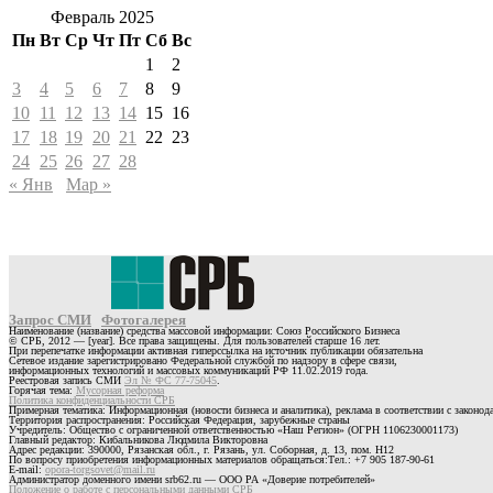
Февраль 2025
Пн
Вт
Ср
Чт
Пт
Сб
Вс
1
2
3
4
5
6
7
8
9
10
11
12
13
14
15
16
17
18
19
20
21
22
23
24
25
26
27
28
« Янв
Мар »
Запрос СМИ
Фотогалерея
Наименование (название) средства массовой информации: Союз Российского Бизнеса
© СРБ, 2012 — [year]. Все права защищены. Для пользователей старше 16 лет.
При перепечатке информации активная гиперссылка на источник публикации обязательна
Сетевое издание зарегистрировано Федеральной службой по надзору в сфере связи,
информационных технологий и массовых коммуникаций РФ 11.02.2019 года.
Реестровая запись СМИ
Эл № ФС 77-75045
.
Горячая тема:
Мусорная реформа
Политика конфиденциальности СРБ
Примерная тематика: Информационная (новости бизнеса и аналитика), реклама в соответствии с законо
Территория распространения: Российская Федерация, зарубежные страны
Учредитель: Общество с ограниченной ответственностью «Наш Регион» (ОГРН 1106230001173)
Главный редактор: Кибальникова Людмила Викторовна
Адрес редакции: 390000, Рязанская обл., г. Рязань, ул. Соборная, д. 13, пом. Н12
По вопросу приобретения информационных материалов обращаться:Тел.: +7 905 187-90-61
E-mail:
opora-torgsovet@mail.ru
Администратор доменного имени srb62.ru — ООО РА «Доверие потребителей»
Положение о работе с персональными данными СРБ