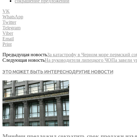
сокращение предложений
VK
WhatsApp
Twitter
Telegram
Viber
Email
Print
Предыдущая новость
За катастрофу в Черном море пермский со
Следующая новость
На руководителя липецкого ЧОПа завели у
ЭТО МОЖЕТ БЫТЬ ИНТЕРЕСНО
ДРУГИЕ НОВОСТИ
Минфин предложил сократить срок продажи изъя