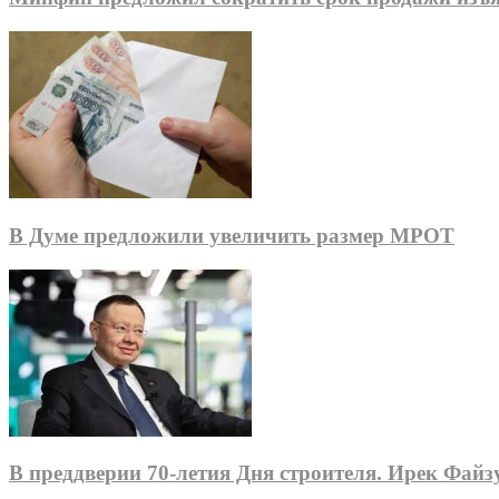
В Думе предложили увеличить размер МРОТ
В преддверии 70-летия Дня строителя. Ирек Фай