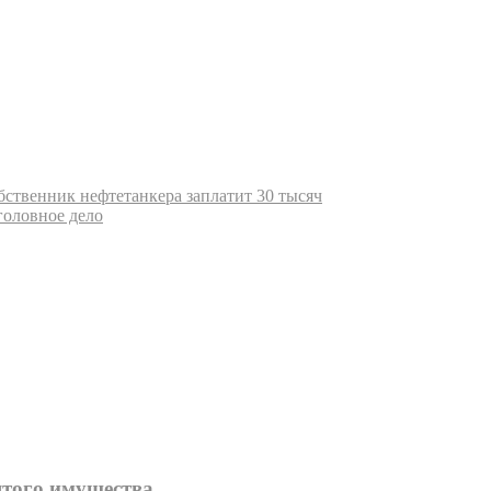
бственник нефтетанкера заплатит 30 тысяч
головное дело
того имущества