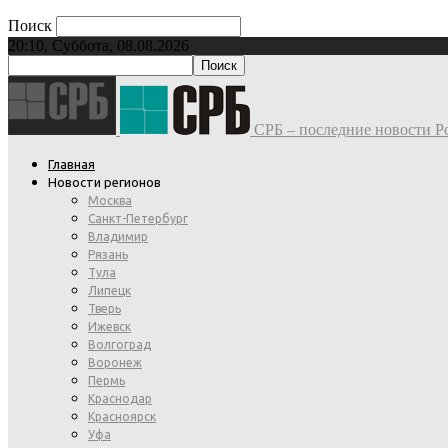
Поиск
20:10, Суббота, 08.08.2026
СРБ – последние новости Ро
Главная
Новости регионов
Москва
Санкт-Петербург
Владимир
Рязань
Тула
Липецк
Тверь
Ижевск
Волгоград
Воронеж
Пермь
Краснодар
Красноярск
Уфа