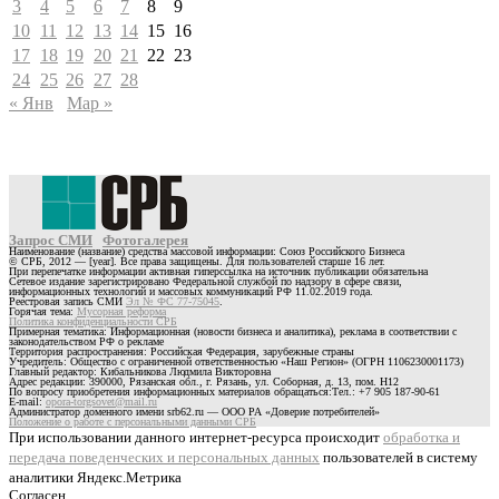
3
4
5
6
7
8
9
10
11
12
13
14
15
16
17
18
19
20
21
22
23
24
25
26
27
28
« Янв
Мар »
Запрос СМИ
Фотогалерея
Наименование (название) средства массовой информации: Союз Российского Бизнеса
© СРБ, 2012 — [year]. Все права защищены. Для пользователей старше 16 лет.
При перепечатке информации активная гиперссылка на источник публикации обязательна
Сетевое издание зарегистрировано Федеральной службой по надзору в сфере связи,
информационных технологий и массовых коммуникаций РФ 11.02.2019 года.
Реестровая запись СМИ
Эл № ФС 77-75045
.
Горячая тема:
Мусорная реформа
Политика конфиденциальности СРБ
Примерная тематика: Информационная (новости бизнеса и аналитика), реклама в соответствии с
законодательством РФ о рекламе
Территория распространения: Российская Федерация, зарубежные страны
Учредитель: Общество с ограниченной ответственностью «Наш Регион» (ОГРН 1106230001173)
Главный редактор: Кибальникова Людмила Викторовна
Адрес редакции: 390000, Рязанская обл., г. Рязань, ул. Соборная, д. 13, пом. Н12
По вопросу приобретения информационных материалов обращаться:Тел.: +7 905 187-90-61
E-mail:
opora-torgsovet@mail.ru
Администратор доменного имени srb62.ru — ООО РА «Доверие потребителей»
Положение о работе с персональными данными СРБ
При использовании данного интернет-ресурса происходит
обработка и
передача поведенческих и персональных данных
пользователей в систему
аналитики Яндекс.Метрика
Согласен