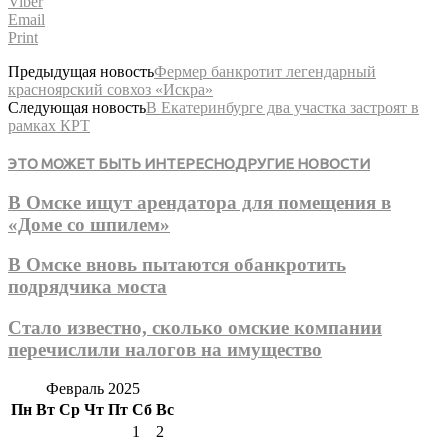
Viber
Email
Print
Предыдущая новость
Фермер банкротит легендарный
красноярский совхоз «Искра»
Следующая новость
В Екатеринбурге два участка застроят в
рамках КРТ
ЭТО МОЖЕТ БЫТЬ ИНТЕРЕСНО
ДРУГИЕ НОВОСТИ
В Омске ищут арендатора для помещения в
«Доме со шпилем»
В Омске вновь пытаются обанкротить
подрядчика моста
Стало известно, сколько омские компании
перечислили налогов на имущество
Февраль 2025
Пн
Вт
Ср
Чт
Пт
Сб
Вс
1
2