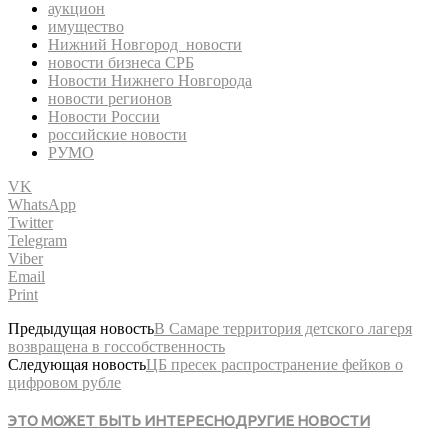
аукцион
имущество
Нижний Новгород новости
новости бизнеса СРБ
Новости Нижнего Новгорода
новости регионов
Новости России
российские новости
РУМО
VK
WhatsApp
Twitter
Telegram
Viber
Email
Print
Предыдущая новость
В Самаре территория детского лагеря
возвращена в госсобственность
Следующая новость
ЦБ пресек распространение фейков о
цифровом рубле
ЭТО МОЖЕТ БЫТЬ ИНТЕРЕСНО
ДРУГИЕ НОВОСТИ