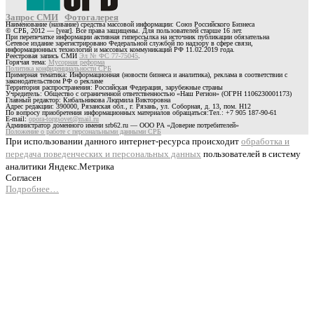
Запрос СМИ
Фотогалерея
Наименование (название) средства массовой информации: Союз Российского Бизнеса
© СРБ, 2012 — [year]. Все права защищены. Для пользователей старше 16 лет.
При перепечатке информации активная гиперссылка на источник публикации обязательна
Сетевое издание зарегистрировано Федеральной службой по надзору в сфере связи,
информационных технологий и массовых коммуникаций РФ 11.02.2019 года.
Реестровая запись СМИ
Эл № ФС 77-75045
.
Горячая тема:
Мусорная реформа
Политика конфиденциальности СРБ
Примерная тематика: Информационная (новости бизнеса и аналитика), реклама в соответствии с
законодательством РФ о рекламе
Территория распространения: Российская Федерация, зарубежные страны
Учредитель: Общество с ограниченной ответственностью «Наш Регион» (ОГРН 1106230001173)
Главный редактор: Кибальникова Людмила Викторовна
Адрес редакции: 390000, Рязанская обл., г. Рязань, ул. Соборная, д. 13, пом. Н12
По вопросу приобретения информационных материалов обращаться:Тел.: +7 905 187-90-61
E-mail:
opora-torgsovet@mail.ru
Администратор доменного имени srb62.ru — ООО РА «Доверие потребителей»
Положение о работе с персональными данными СРБ
При использовании данного интернет-ресурса происходит
обработка и
передача поведенческих и персональных данных
пользователей в систему
аналитики Яндекс.Метрика
Согласен
Подробнее…