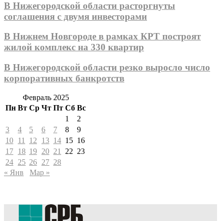
В Нижегородской области расторгнуты
соглашения с двумя инвесторами
В Нижнем Новгороде в рамках КРТ построят
жилой комплекс на 330 квартир
В Нижегородской области резко выросло число
корпоративных банкротств
Февраль 2025
Пн
Вт
Ср
Чт
Пт
Сб
Вс
1
2
3
4
5
6
7
8
9
10
11
12
13
14
15
16
17
18
19
20
21
22
23
24
25
26
27
28
« Янв
Мар »