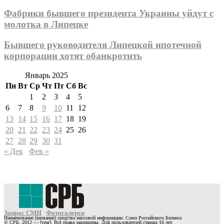
Фабрики бывшего президента Украины уйдут с
молотка в Липецке
Бывшего руководителя Липецкой ипотечной
корпорации хотят обанкротить
Январь 2025
Пн
Вт
Ср
Чт
Пт
Сб
Вс
1
2
3
4
5
6
7
8
9
10
11
12
13
14
15
16
17
18
19
20
21
22
23
24
25
26
27
28
29
30
31
« Дек
Фев »
Запрос СМИ
Фотогалерея
Наименование (название) средства массовой информации: Союз Российского Бизнеса
© СРБ, 2012 — [year]. Все права защищены. Для пользователей старше 16 лет.