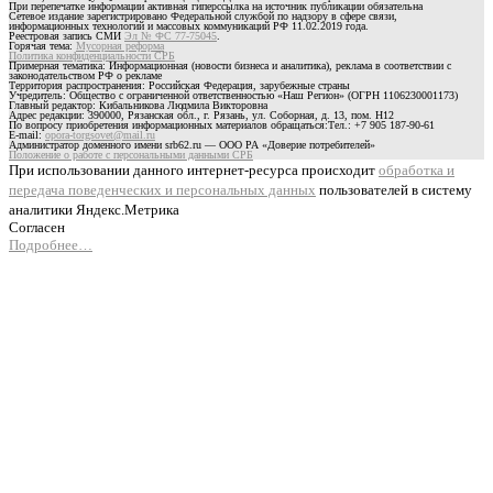
При перепечатке информации активная гиперссылка на источник публикации обязательна
Сетевое издание зарегистрировано Федеральной службой по надзору в сфере связи,
информационных технологий и массовых коммуникаций РФ 11.02.2019 года.
Реестровая запись СМИ
Эл № ФС 77-75045
.
Горячая тема:
Мусорная реформа
Политика конфиденциальности СРБ
Примерная тематика: Информационная (новости бизнеса и аналитика), реклама в соответствии с
законодательством РФ о рекламе
Территория распространения: Российская Федерация, зарубежные страны
Учредитель: Общество с ограниченной ответственностью «Наш Регион» (ОГРН 1106230001173)
Главный редактор: Кибальникова Людмила Викторовна
Адрес редакции: 390000, Рязанская обл., г. Рязань, ул. Соборная, д. 13, пом. Н12
По вопросу приобретения информационных материалов обращаться:Тел.: +7 905 187-90-61
E-mail:
opora-torgsovet@mail.ru
Администратор доменного имени srb62.ru — ООО РА «Доверие потребителей»
Положение о работе с персональными данными СРБ
При использовании данного интернет-ресурса происходит
обработка и
передача поведенческих и персональных данных
пользователей в систему
аналитики Яндекс.Метрика
Согласен
Подробнее…