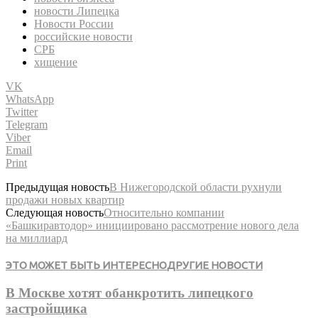
новости Липецка
Новости России
российские новости
СРБ
хищение
VK
WhatsApp
Twitter
Telegram
Viber
Email
Print
Предыдущая новость
В Нижегородской области рухнули
продажи новых квартир
Следующая новость
Относительно компании
«Башкиравтодор» инициировано рассмотрение нового дела
на миллиард
ЭТО МОЖЕТ БЫТЬ ИНТЕРЕСНО
ДРУГИЕ НОВОСТИ
В Москве хотят обанкротить липецкого
застройщика