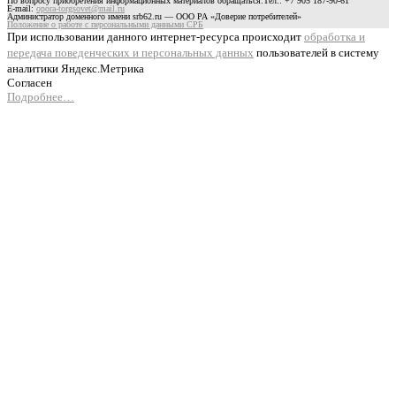
По вопросу приобретения информационных материалов обращаться:Тел.: +7 905 187-90-61
E-mail:
opora-torgsovet@mail.ru
Администратор доменного имени srb62.ru — ООО РА «Доверие потребителей»
Положение о работе с персональными данными СРБ
При использовании данного интернет-ресурса происходит
обработка и
передача поведенческих и персональных данных
пользователей в систему
аналитики Яндекс.Метрика
Согласен
Подробнее…