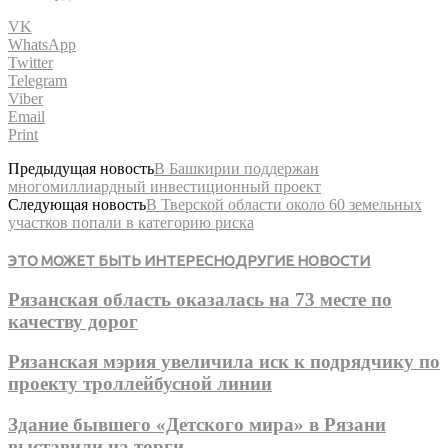
VK
WhatsApp
Twitter
Telegram
Viber
Email
Print
Предыдущая новость
В Башкирии поддержан
многомиллиардный инвестиционный проект
Следующая новость
В Тверской области около 60 земельных
участков попали в категорию риска
ЭТО МОЖЕТ БЫТЬ ИНТЕРЕСНО
ДРУГИЕ НОВОСТИ
Рязанская область оказалась на 73 месте по
качеству дорог
Рязанская мэрия увеличила иск к подрядчику по
проекту троллейбусной линии
Здание бывшего «Детского мира» в Рязани
выставили на торги