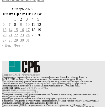
Январь 2025
Пн
Вт
Ср
Чт
Пт
Сб
Вс
1
2
3
4
5
6
7
8
9
10
11
12
13
14
15
16
17
18
19
20
21
22
23
24
25
26
27
28
29
30
31
« Дек
Фев »
Запрос СМИ
Фотогалерея
Наименование (название) средства массовой информации: Союз Российского Бизнеса
© СРБ, 2012 — [year]. Все права защищены. Для пользователей старше 16 лет.
При перепечатке информации активная гиперссылка на источник публикации обязательна
Сетевое издание зарегистрировано Федеральной службой по надзору в сфере связи,
информационных технологий и массовых коммуникаций РФ 11.02.2019 года.
Реестровая запись СМИ
Эл № ФС 77-75045
.
Горячая тема:
Мусорная реформа
Политика конфиденциальности СРБ
Примерная тематика: Информационная (новости бизнеса и аналитика), реклама в соответствии с
законодательством РФ о рекламе
Территория распространения: Российская Федерация, зарубежные страны
Учредитель: Общество с ограниченной ответственностью «Наш Регион» (ОГРН 1106230001173)
Главный редактор: Кибальникова Людмила Викторовна
Адрес редакции: 390000, Рязанская обл., г. Рязань, ул. Соборная, д. 13, пом. Н12