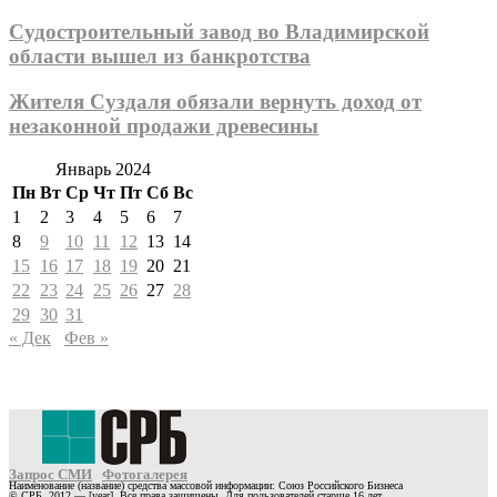
Судостроительный завод во Владимирской
области вышел из банкротства
Жителя Суздаля обязали вернуть доход от
незаконной продажи древесины
Январь 2024
Пн
Вт
Ср
Чт
Пт
Сб
Вс
1
2
3
4
5
6
7
8
9
10
11
12
13
14
15
16
17
18
19
20
21
22
23
24
25
26
27
28
29
30
31
« Дек
Фев »
Запрос СМИ
Фотогалерея
Наименование (название) средства массовой информации: Союз Российского Бизнеса
© СРБ, 2012 — [year]. Все права защищены. Для пользователей старше 16 лет.