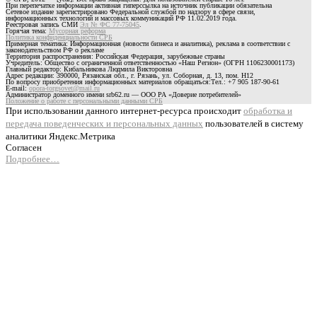
При перепечатке информации активная гиперссылка на источник публикации обязательна
Сетевое издание зарегистрировано Федеральной службой по надзору в сфере связи,
информационных технологий и массовых коммуникаций РФ 11.02.2019 года.
Реестровая запись СМИ
Эл № ФС 77-75045
.
Горячая тема:
Мусорная реформа
Политика конфиденциальности СРБ
Примерная тематика: Информационная (новости бизнеса и аналитика), реклама в соответствии с
законодательством РФ о рекламе
Территория распространения: Российская Федерация, зарубежные страны
Учредитель: Общество с ограниченной ответственностью «Наш Регион» (ОГРН 1106230001173)
Главный редактор: Кибальникова Людмила Викторовна
Адрес редакции: 390000, Рязанская обл., г. Рязань, ул. Соборная, д. 13, пом. Н12
По вопросу приобретения информационных материалов обращаться:Тел.: +7 905 187-90-61
E-mail:
opora-torgsovet@mail.ru
Администратор доменного имени srb62.ru — ООО РА «Доверие потребителей»
Положение о работе с персональными данными СРБ
При использовании данного интернет-ресурса происходит
обработка и
передача поведенческих и персональных данных
пользователей в систему
аналитики Яндекс.Метрика
Согласен
Подробнее…