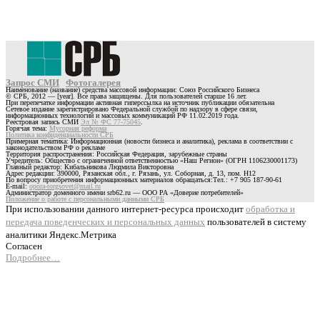
Запрос СМИ
Фотогалерея
Наименование (название) средства массовой информации: Союз Российского Бизнеса
© СРБ, 2012 — [year]. Все права защищены. Для пользователей старше 16 лет.
При перепечатке информации активная гиперссылка на источник публикации обязательна
Сетевое издание зарегистрировано Федеральной службой по надзору в сфере связи,
информационных технологий и массовых коммуникаций РФ 11.02.2019 года.
Реестровая запись СМИ
Эл № ФС 77-75045
.
Горячая тема:
Мусорная реформа
Политика конфиденциальности СРБ
Примерная тематика: Информационная (новости бизнеса и аналитика), реклама в соответствии с
законодательством РФ о рекламе
Территория распространения: Российская Федерация, зарубежные страны
Учредитель: Общество с ограниченной ответственностью «Наш Регион» (ОГРН 1106230001173)
Главный редактор: Кибальникова Людмила Викторовна
Адрес редакции: 390000, Рязанская обл., г. Рязань, ул. Соборная, д. 13, пом. Н12
По вопросу приобретения информационных материалов обращаться:Тел.: +7 905 187-90-61
E-mail:
opora-torgsovet@mail.ru
Администратор доменного имени srb62.ru — ООО РА «Доверие потребителей»
Положение о работе с персональными данными СРБ
При использовании данного интернет-ресурса происходит
обработка и
передача поведенческих и персональных данных
пользователей в систему
аналитики Яндекс.Метрика
Согласен
Подробнее…