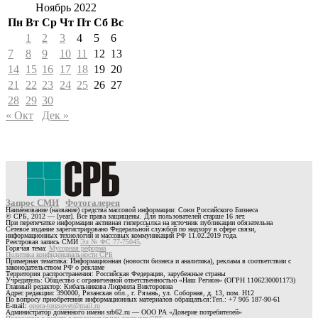
Ноябрь 2022
Пн
Вт
Ср
Чт
Пт
Сб
Вс
1
2
3
4
5
6
7
8
9
10
11
12
13
14
15
16
17
18
19
20
21
22
23
24
25
26
27
28
29
30
« Окт
Дек »
Запрос СМИ
Фотогалерея
Наименование (название) средства массовой информации: Союз Российского Бизнеса
© СРБ, 2012 — [year]. Все права защищены. Для пользователей старше 16 лет.
При перепечатке информации активная гиперссылка на источник публикации обязательна
Сетевое издание зарегистрировано Федеральной службой по надзору в сфере связи,
информационных технологий и массовых коммуникаций РФ 11.02.2019 года.
Реестровая запись СМИ
Эл № ФС 77-75045
.
Горячая тема:
Мусорная реформа
Политика конфиденциальности СРБ
Примерная тематика: Информационная (новости бизнеса и аналитика), реклама в соответствии с
законодательством РФ о рекламе
Территория распространения: Российская Федерация, зарубежные страны
Учредитель: Общество с ограниченной ответственностью «Наш Регион» (ОГРН 1106230001173)
Главный редактор: Кибальникова Людмила Викторовна
Адрес редакции: 390000, Рязанская обл., г. Рязань, ул. Соборная, д. 13, пом. Н12
По вопросу приобретения информационных материалов обращаться:Тел.: +7 905 187-90-61
E-mail:
opora-torgsovet@mail.ru
Администратор доменного имени srb62.ru — ООО РА «Доверие потребителей»