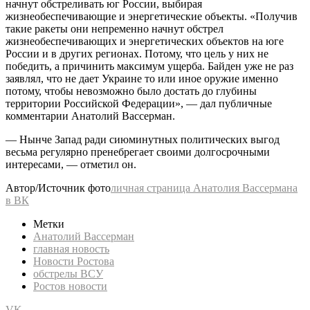
начнут обстреливать юг России, выбирая
жизнеобеспечивающие и энергетические объекты. «Получив
такие ракеты они непременно начнут обстрел
жизнеобеспечивающих и энергетических объектов на юге
России и в других регионах. Потому, что цель у них не
победить, а причинить максимум ущерба. Байден уже не раз
заявлял, что не дает Украине то или иное оружие именно
потому, чтобы невозможно было достать до глубины
территории Российской Федерации», — дал публичные
комментарии Анатолий Вассерман.
— Нынче Запад ради сиюминутных политических выгод
весьма регулярно пренебрегает своими долгосрочными
интересами, — отметил он.
Автор/Источник фото
личная страница Анатолия Вассермана
в ВК
Метки
Анатолий Вассерман
главная новость
Новости Ростова
обстрелы ВСУ
Ростов новости
VK