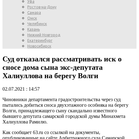
Уфа
Ростов-на-Дону
Самара
Омск
Челябинск
Казань
Нижний Новгород
Екатеринбург
Новосибирск
Суд отказался рассматривать иск о
сносе дома сына экс-депутата
Халиуллова на берегу Волги
02.07.2021 : 14:57
Чиновники департамента градостроительства через суд
пытались добиться сноса двухэтажного особняка на берегу
Волги, принадлежащего сыну скандально известного
бывшего депутата самарской городской думы Минахмета
Халиуллова Рамилю.
Как сообщает 63.ru со ссылкой на документы,
опубликованные на сайте Арбитражного суда Самарской