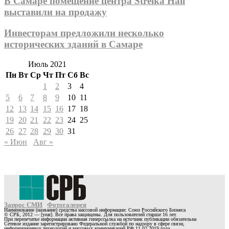
В Самаре помещение центра Strelka Hall
выставили на продажу
Инвесторам предложили несколько
исторических зданий в Самаре
Июль 2021
Пн
Вт
Ср
Чт
Пт
Сб
Вс
1
2
3
4
5
6
7
8
9
10
11
12
13
14
15
16
17
18
19
20
21
22
23
24
25
26
27
28
29
30
31
« Июн
Авг »
Запрос СМИ
Фотогалерея
Наименование (название) средства массовой информации: Союз Российского Бизнеса
© СРБ, 2012 — [year]. Все права защищены. Для пользователей старше 16 лет.
При перепечатке информации активная гиперссылка на источник публикации обязательна
Сетевое издание зарегистрировано Федеральной службой по надзору в сфере связи,
информационных технологий и массовых коммуникаций РФ 11.02.2019 года.