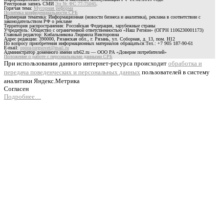
Реестровая запись СМИ
Эл № ФС 77-75045
.
Горячая тема:
Мусорная реформа
Политика конфиденциальности СРБ
Примерная тематика: Информационная (новости бизнеса и аналитика), реклама в соответствии с
законодательством РФ о рекламе
Территория распространения: Российская Федерация, зарубежные страны
Учредитель: Общество с ограниченной ответственностью «Наш Регион» (ОГРН 1106230001173)
Главный редактор: Кибальникова Людмила Викторовна
Адрес редакции: 390000, Рязанская обл., г. Рязань, ул. Соборная, д. 13, пом. Н12
По вопросу приобретения информационных материалов обращаться:Тел.: +7 905 187-90-61
E-mail:
opora-torgsovet@mail.ru
Администратор доменного имени srb62.ru — ООО РА «Доверие потребителей»
Положение о работе с персональными данными СРБ
При использовании данного интернет-ресурса происходит
обработка и
передача поведенческих и персональных данных
пользователей в систему
аналитики Яндекс.Метрика
Согласен
Подробнее…