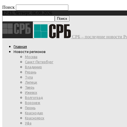
Поиск
12:43, Четверг, 06.08.2026
СРБ – последние новости Ро
Главная
Новости регионов
Москва
Санкт-Петербург
Владимир
Рязань
Тула
Липецк
Тверь
Ижевск
Волгоград
Воронеж
Пермь
Краснодар
Красноярск
Уфа