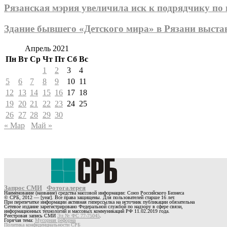
Рязанская мэрия увеличила иск к подрядчику по
Здание бывшего «Детского мира» в Рязани выста
Апрель 2021
Пн
Вт
Ср
Чт
Пт
Сб
Вс
1
2
3
4
5
6
7
8
9
10
11
12
13
14
15
16
17
18
19
20
21
22
23
24
25
26
27
28
29
30
« Мар
Май »
Запрос СМИ
Фотогалерея
Наименование (название) средства массовой информации: Союз Российского Бизнеса
© СРБ, 2012 — [year]. Все права защищены. Для пользователей старше 16 лет.
При перепечатке информации активная гиперссылка на источник публикации обязательна
Сетевое издание зарегистрировано Федеральной службой по надзору в сфере связи,
информационных технологий и массовых коммуникаций РФ 11.02.2019 года.
Реестровая запись СМИ
Эл № ФС 77-75045
.
Горячая тема:
Мусорная реформа
Политика конфиденциальности СРБ