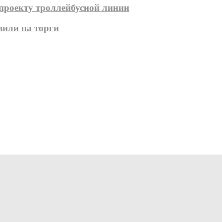
 проекту троллейбусной линии
вили на торги