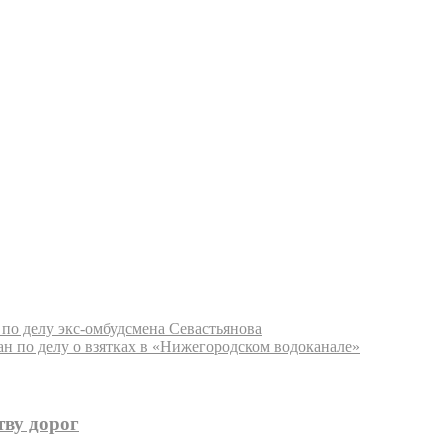
по делу экс-омбудсмена Севастьянова
н по делу о взятках в «Нижегородском водоканале»
тву дорог