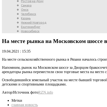
Ростов-на-Дону
Самара
Омск
Челябинск
Казань
Нижний Новгород
Екатеринбург
Новосибирск
На месте рынка на Московском шоссе в
19.04.2021 : 15:35
На месте сельскохозяйственного рынка в Рязани началось стро
Напомним, рынок на Московском шоссе за Дворцом бракосочета
арендаторы рынка переместили свои торговые места на место 
Освободившийся земельный участок на месте бывшей торговой
детскими и спортивными площадками.
Автор/Источник фото
RZN.info
Метки
главная новость