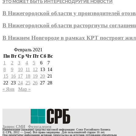
ЭТО МОЖЕТ БЫТЬ ИНТЕРЕСНО
ДРУГИЕ НОВОСТИ
В Нижегородской области у производителей ото
В Нижегородской области расторгнуты соглашени
В Нижнем Новгороде в рамках КРТ построят жил
Февраль 2021
Пн
Вт
Ср
Чт
Пт
Сб
Вс
1
2
3
4
5
6
7
8
9
10
11
12
13
14
15
16
17
18
19
20
21
22
23
24
25
26
27
28
« Янв
Мар »
Запрос СМИ
Фотогалерея
Наименование (название) средства массовой информации: Союз Российского Бизнеса
© СРБ, 2012 — [year]. Все права защищены. Для пользователей старше 16 лет.
При перепечатке информации активная гиперссылка на источник публикации обязательна