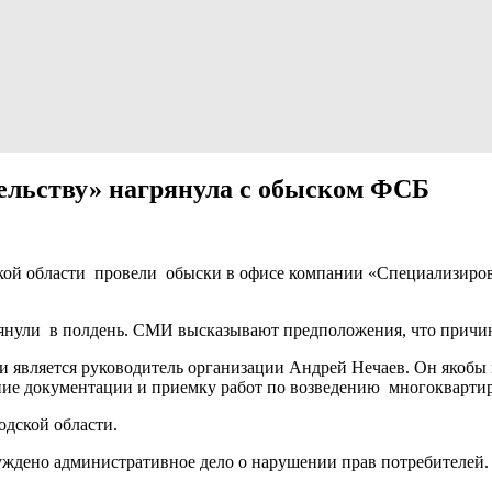
ельству» нагрянула с обыском ФСБ
кой области провели обыски в офисе компании «Специализиро
нули в полдень. СМИ высказывают предположения, что причино
 является руководитель организации Андрей Нечаев. Он якобы 
ание документации и приемку работ по возведению многокварти
дской области.
уждено административное дело о нарушении прав потребителей.