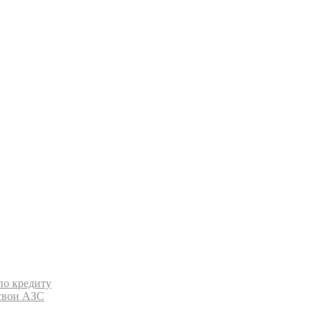
по кредиту
 свои АЗС