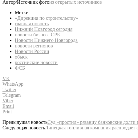
Автор/Источник фото
из открытых источников
Метки
«Дирекция по строительству»
главная новость
Нижний Новгород сегодня
новости бизнеса СРБ
Новости Нижнего Новгорода
новости регионов
Новости России
обыск
российские новости
ФСБ
VK
WhatsApp
Twitter
Telegram
Viber
Email
Print
Предыдущая новость
Суд «простил» рязанцу банковские долги 
Следующая новость
Липецкая топливная компания распродает