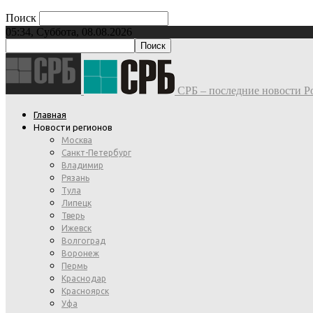
Поиск
05:34, Суббота, 08.08.2026
СРБ – последние новости Ро
Главная
Новости регионов
Москва
Санкт-Петербург
Владимир
Рязань
Тула
Липецк
Тверь
Ижевск
Волгоград
Воронеж
Пермь
Краснодар
Красноярск
Уфа