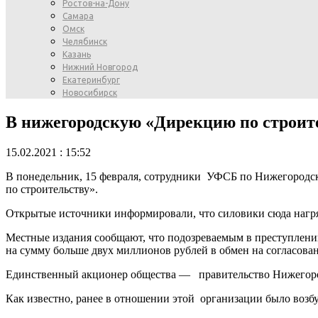
Ростов-на-Дону
Самара
Омск
Челябинск
Казань
Нижний Новгород
Екатеринбург
Новосибирск
В нижегородскую «Дирекцию по строит
15.02.2021 : 15:52
В понедельник, 15 февраля, сотрудники УФСБ по Нижегородс
по строительству».
Открытые источники информировали, что силовики сюда нагря
Местные издания сообщают, что подозреваемым в преступлении
на сумму больше двух миллионов рублей в обмен на согласов
Единственный акционер общества — правительство Нижегоро
Как известно, ранее в отношении этой организации было возб