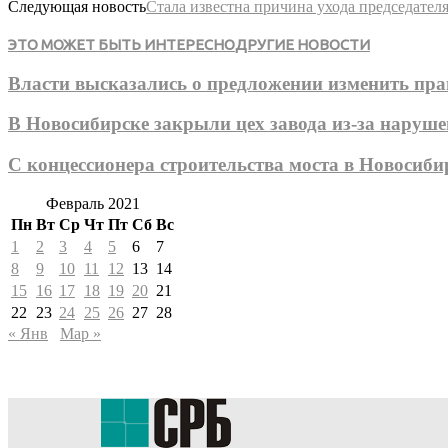
Следующая новость
Стала известна причина ухода председател
ЭТО МОЖЕТ БЫТЬ ИНТЕРЕСНО
ДРУГИЕ НОВОСТИ
Власти высказались о предложении изменить пр
В Новосибирске закрыли цех завода из-за наруше
С концессионера строительства моста в Новосиб
Февраль 2021
Пн
Вт
Ср
Чт
Пт
Сб
Вс
1
2
3
4
5
6
7
8
9
10
11
12
13
14
15
16
17
18
19
20
21
22
23
24
25
26
27
28
« Янв
Мар »