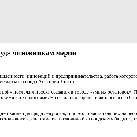
еуд» чиновникам мэрии
ышленности, инноваций и предпринимательства, работа которог
ние дал мэр города Анатолий Локоть.
ной» послужил проект создания в городе «умных остановок». П
ими» технологиями. На сегодня в городе появилось всего 6 так
ней каплей для ряда депутатов, и до этого настаивавших на ре
естолкового» департамента позволило бы городскому бюджету с