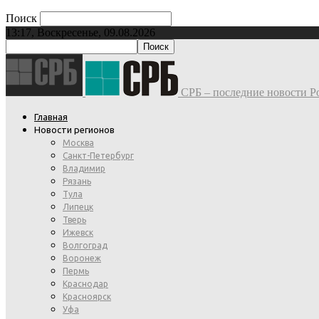
Поиск
13:17, Воскресенье, 09.08.2026
СРБ – последние новости Ро
Главная
Новости регионов
Москва
Санкт-Петербург
Владимир
Рязань
Тула
Липецк
Тверь
Ижевск
Волгоград
Воронеж
Пермь
Краснодар
Красноярск
Уфа