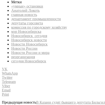
Метки
«умные» остановки
Анатолий Локоть
главная новость
департамент промышленности
депутаты горсовета
комиссия по городскому хозяйству
мэр Новосибирска
Новосибирск сегодня
Новосибирск новости
Новости Новосибирск
Новости России
Новости России и мира
реорганизация
сегодня Новосибирск
VK
WhatsApp
Twitter
Telegram
Viber
Email
Print
Предыдущая новость
В Казани судят бывшего депутата Бильги