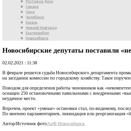
Ростов-на-Дону
Самара
Омск
Челябинск
Казань
Нижний Новгород
Екатеринбург
Новосибирск
Новосибирские депутаты поставили «н
02.02.2021 : 11:38
В феврале решится судьба Новосибирского департамента пром
на заседании комиссии по городскому хозяйству. Такое поруче
Поводом для определения работы чиновников как «некомпетент
оснащен 250 остановочными павильонами с внедренными «высок
неудачное место.
Впрочем, проект «умные» остановки стал, по-видимому, послед
По мнению парламентариев, ликвидация или реорганизация «б
Автор/Источник фото
АиФ Новосибирск