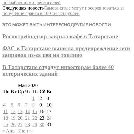
послаблениями для жителей
Следующая новость
Самозанятые могут посоревноваться за
получение гранта в 100 тысяч рублей
ЭТО МОЖЕТ БЫТЬ ИНТЕРЕСНО
ДРУГИЕ НОВОСТИ
Роспотребнадзор закрыл кафе в Татарстане
ФАС в Татарстане вынесла предупреждение сети
заправок из-за цен на топливо
В Татарстане отдадут инвесторам более 40
исторических зданий
Май 2020
Пн
Вт
Ср
Чт
Пт
Сб
Вс
1
2
3
4
5
6
7
8
9
10
11
12
13
14
15
16
17
18
19
20
21
22
23
24
25
26
27
28
29
30
31
« Апр
Июн »