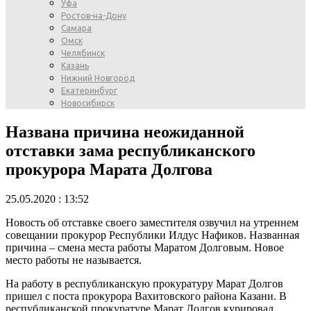
Уфа
Ростов-на-Дону
Самара
Омск
Челябинск
Казань
Нижний Новгород
Екатеринбург
Новосибирск
Названа причина неожиданной
отставки зама республиканского
прокурора Марата Долгова
25.05.2020 : 13:52
Новость об отставке своего заместителя озвучил на утреннем
совещании прокурор Республики Илдус Нафиков. Названная
причина – смена места работы Маратом Долговым. Новое
место работы не называется.
На работу в республиканскую прокуратуру Марат Долгов
пришел с поста прокурора Вахитовского района Казани. В
республиканской прокуратуре Марат Долгов курировал