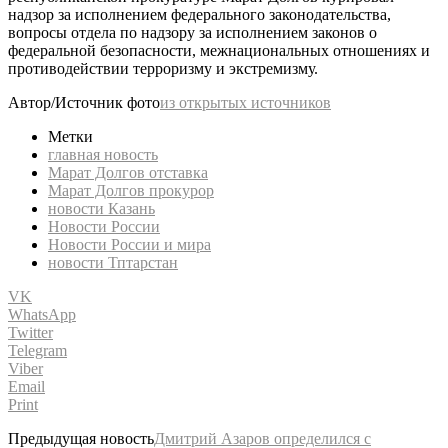
надзор за исполнением федерального законодательства,
вопросы отдела по надзору за исполнением законов о
федеральной безопасности, межнациональных отношениях и
противодействии терроризму и экстремизму.
Автор/Источник фото
из открытых источников
Метки
главная новость
Марат Долгов отставка
Марат Долгов прокурор
новости Казань
Новости России
Новости России и мира
новости Тптарстан
VK
WhatsApp
Twitter
Telegram
Viber
Email
Print
Предыдущая новость
Дмитрий Азаров определился с