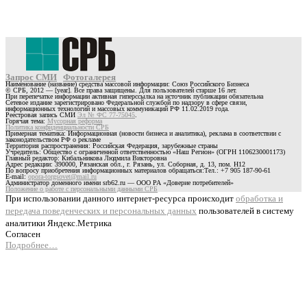
Запрос СМИ
Фотогалерея
Наименование (название) средства массовой информации: Союз Российского Бизнеса
© СРБ, 2012 — [year]. Все права защищены. Для пользователей старше 16 лет.
При перепечатке информации активная гиперссылка на источник публикации обязательна
Сетевое издание зарегистрировано Федеральной службой по надзору в сфере связи,
информационных технологий и массовых коммуникаций РФ 11.02.2019 года.
Реестровая запись СМИ
Эл № ФС 77-75045
.
Горячая тема:
Мусорная реформа
Политика конфиденциальности СРБ
Примерная тематика: Информационная (новости бизнеса и аналитика), реклама в соответствии с
законодательством РФ о рекламе
Территория распространения: Российская Федерация, зарубежные страны
Учредитель: Общество с ограниченной ответственностью «Наш Регион» (ОГРН 1106230001173)
Главный редактор: Кибальникова Людмила Викторовна
Адрес редакции: 390000, Рязанская обл., г. Рязань, ул. Соборная, д. 13, пом. Н12
По вопросу приобретения информационных материалов обращаться:Тел.: +7 905 187-90-61
E-mail:
opora-torgsovet@mail.ru
Администратор доменного имени srb62.ru — ООО РА «Доверие потребителей»
Положение о работе с персональными данными СРБ
При использовании данного интернет-ресурса происходит
обработка и
передача поведенческих и персональных данных
пользователей в систему
аналитики Яндекс.Метрика
Согласен
Подробнее…