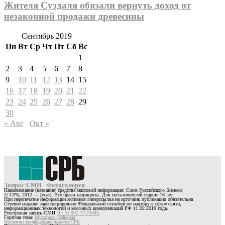
Жителя Суздаля обязали вернуть доход от
незаконной продажи древесины
Сентябрь 2019
Пн
Вт
Ср
Чт
Пт
Сб
Вс
1
2
3
4
5
6
7
8
9
10
11
12
13
14
15
16
17
18
19
20
21
22
23
24
25
26
27
28
29
30
« Авг
Окт »
Запрос СМИ
Фотогалерея
Наименование (название) средства массовой информации: Союз Российского Бизнеса
© СРБ, 2012 — [year]. Все права защищены. Для пользователей старше 16 лет.
При перепечатке информации активная гиперссылка на источник публикации обязательна
Сетевое издание зарегистрировано Федеральной службой по надзору в сфере связи,
информационных технологий и массовых коммуникаций РФ 11.02.2019 года.
Реестровая запись СМИ
Эл № ФС 77-75045
.
Горячая тема:
Мусорная реформа
Политика конфиденциальности СРБ