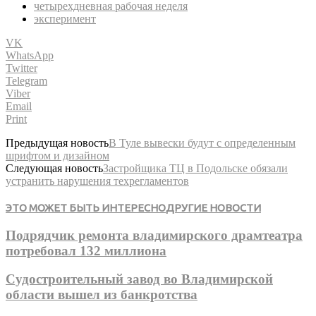
четырехдневная рабочая неделя
эксперимент
VK
WhatsApp
Twitter
Telegram
Viber
Email
Print
Предыдущая новость
В Туле вывески будут с определенным
шрифтом и дизайном
Следующая новость
Застройщика ТЦ в Подольске обязали
устранить нарушения техрегламентов
ЭТО МОЖЕТ БЫТЬ ИНТЕРЕСНО
ДРУГИЕ НОВОСТИ
Подрядчик ремонта владимирского драмтеатра
потребовал 132 миллиона
Судостроительный завод во Владимирской
области вышел из банкротства