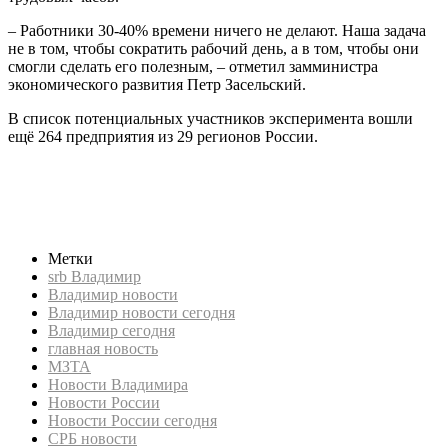
– Работники 30-40% времени ничего не делают. Наша задача
не в том, чтобы сократить рабочий день, а в том, чтобы они
смогли сделать его полезным, – отметил замминистра
экономического развития Петр Засельский.
В список потенциальных участников эксперимента вошли
ещё 264 предприятия из 29 регионов России.
Новости Владимира, СРБ новости, Новости России сегодня,
новости России, Владимир новости, Владимир сегодня,
Владимир новости сегодня, СРБ Владимир, srb Владимир,
четырехдневная рабочая неделя, эксперимент, МЗТА
Метки
srb Владимир
Владимир новости
Владимир новости сегодня
Владимир сегодня
главная новость
МЗТА
Новости Владимира
Новости России
Новости России сегодня
СРБ новости