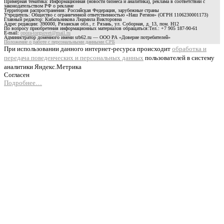
Примерная тематика: Информационная (новости бизнеса и аналитика), реклама в соответствии с
законодательством РФ о рекламе
Территория распространения: Российская Федерация, зарубежные страны
Учредитель: Общество с ограниченной ответственностью «Наш Регион» (ОГРН 1106230001173)
Главный редактор: Кибальникова Людмила Викторовна
Адрес редакции: 390000, Рязанская обл., г. Рязань, ул. Соборная, д. 13, пом. Н12
По вопросу приобретения информационных материалов обращаться:Тел.: +7 905 187-90-61
E-mail:
opora-torgsovet@mail.ru
Администратор доменного имени srb62.ru — ООО РА «Доверие потребителей»
Положение о работе с персональными данными СРБ
При использовании данного интернет-ресурса происходит
обработка и
передача поведенческих и персональных данных
пользователей в систему
аналитики Яндекс.Метрика
Согласен
Подробнее…