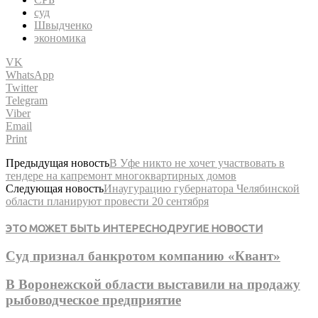
суд
Швыдченко
экономика
VK
WhatsApp
Twitter
Telegram
Viber
Email
Print
Предыдущая новость
В Уфе никто не хочет участвовать в
тендере на капремонт многоквартирных домов
Следующая новость
Инаугурацию губернатора Челябинской
области планируют провести 20 сентября
ЭТО МОЖЕТ БЫТЬ ИНТЕРЕСНО
ДРУГИЕ НОВОСТИ
Суд признал банкротом компанию «Квант»
В Воронежской области выставили на продажу
рыбоводческое предприятие