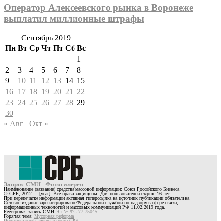
Оператор Алексеевского рынка в Воронеже
выплатил миллионные штрафы
Сентябрь 2019
Пн
Вт
Ср
Чт
Пт
Сб
Вс
1
2
3
4
5
6
7
8
9
10
11
12
13
14
15
16
17
18
19
20
21
22
23
24
25
26
27
28
29
30
« Авг
Окт »
Запрос СМИ
Фотогалерея
Наименование (название) средства массовой информации: Союз Российского Бизнеса
© СРБ, 2012 — [year]. Все права защищены. Для пользователей старше 16 лет.
При перепечатке информации активная гиперссылка на источник публикации обязательна
Сетевое издание зарегистрировано Федеральной службой по надзору в сфере связи,
информационных технологий и массовых коммуникаций РФ 11.02.2019 года.
Реестровая запись СМИ
Эл № ФС 77-75045
.
Горячая тема:
Мусорная реформа
Политика конфиденциальности СРБ