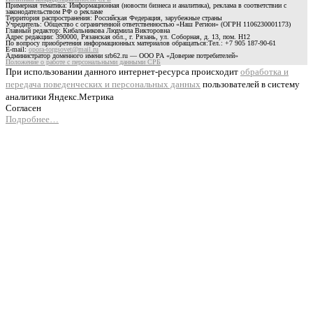
Примерная тематика: Информационная (новости бизнеса и аналитика), реклама в соответствии с
законодательством РФ о рекламе
Территория распространения: Российская Федерация, зарубежные страны
Учредитель: Общество с ограниченной ответственностью «Наш Регион» (ОГРН 1106230001173)
Главный редактор: Кибальникова Людмила Викторовна
Адрес редакции: 390000, Рязанская обл., г. Рязань, ул. Соборная, д. 13, пом. Н12
По вопросу приобретения информационных материалов обращаться:Тел.: +7 905 187-90-61
E-mail:
opora-torgsovet@mail.ru
Администратор доменного имени srb62.ru — ООО РА «Доверие потребителей»
Положение о работе с персональными данными СРБ
При использовании данного интернет-ресурса происходит
обработка и
передача поведенческих и персональных данных
пользователей в систему
аналитики Яндекс.Метрика
Согласен
Подробнее…