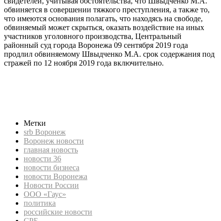
свидетелей, учитывая обстоятельства, что Швыдченко М.А.
обвиняется в совершении тяжкого преступления, а также то,
что имеются основания полагать, что находясь на свободе,
обвиняемый может скрыться, оказать воздействие на иных
участников уголовного производства, Центральный
районный суд города Воронежа 09 сентября 2019 года
продлил обвиняемому Швыдченко М.А. срок содержания под
стражей по 12 ноября 2019 года включительно.
srb, СРБ, Новости России, российские новости, новости
бизнеса, политика, экономика, srb Воронеж, новости
Воронежа, Воронеж новости, новости 36, Швыдченко, суд,
ООО «Гаус»
Метки
srb Воронеж
Воронеж новости
главная новость
новости 36
новости бизнеса
новости Воронежа
Новости России
ООО «Гаус»
политика
российские новости
СРБ