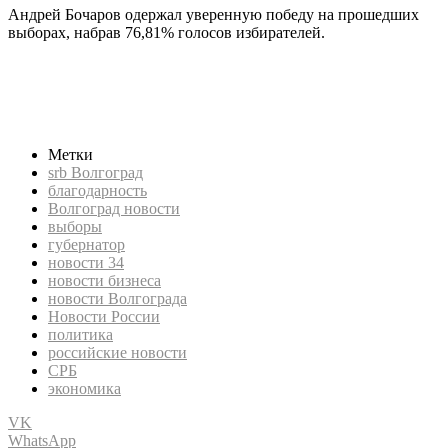
Андрей Бочаров одержал уверенную победу на прошедших
выборах, набрав 76,81% голосов избирателей.
srb, СРБ, Новости России, российские новости, новости
бизнеса, политика, экономика, srb Волгоград, новости
Волгограда, Волгоград новости, новости 34, выборы,
губернатор, благодарность
Метки
srb Волгоград
благодарность
Волгоград новости
выборы
губернатор
новости 34
новости бизнеса
новости Волгограда
Новости России
политика
российские новости
СРБ
экономика
VK
WhatsApp