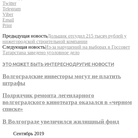
Twitter
Telegram
Viber
Email
Print
Предыдущая новость
Дольщик отсудил 215 тысяч рублей у
нижегородской строительной компании
Следующая новость
Из-за нарушений на выборах в Госсовет
Татарстана заведено уголовное дело
ЭТО МОЖЕТ БЫТЬ ИНТЕРЕСНО
ДРУГИЕ НОВОСТИ
Волгоградские инвесторы могут не платить
штрафы
Подрядчик ремонта легендарного
волгоградского кинотеатра оказался в «черном
списке»
В Волгограде увеличился жилищный фонд
Сентябрь 2019