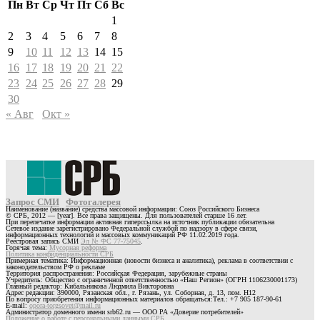
Пн
Вт
Ср
Чт
Пт
Сб
Вс
1
2
3
4
5
6
7
8
9
10
11
12
13
14
15
16
17
18
19
20
21
22
23
24
25
26
27
28
29
30
« Авг
Окт »
Запрос СМИ
Фотогалерея
Наименование (название) средства массовой информации: Союз Российского Бизнеса
© СРБ, 2012 — [year]. Все права защищены. Для пользователей старше 16 лет.
При перепечатке информации активная гиперссылка на источник публикации обязательна
Сетевое издание зарегистрировано Федеральной службой по надзору в сфере связи,
информационных технологий и массовых коммуникаций РФ 11.02.2019 года.
Реестровая запись СМИ
Эл № ФС 77-75045
.
Горячая тема:
Мусорная реформа
Политика конфиденциальности СРБ
Примерная тематика: Информационная (новости бизнеса и аналитика), реклама в соответствии с
законодательством РФ о рекламе
Территория распространения: Российская Федерация, зарубежные страны
Учредитель: Общество с ограниченной ответственностью «Наш Регион» (ОГРН 1106230001173)
Главный редактор: Кибальникова Людмила Викторовна
Адрес редакции: 390000, Рязанская обл., г. Рязань, ул. Соборная, д. 13, пом. Н12
По вопросу приобретения информационных материалов обращаться:Тел.: +7 905 187-90-61
E-mail:
opora-torgsovet@mail.ru
Администратор доменного имени srb62.ru — ООО РА «Доверие потребителей»
Положение о работе с персональными данными СРБ