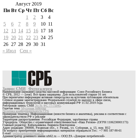
Август 2019
Пн
Вт
Ср
Чт
Пт
Сб
Вс
1
2
3
4
5
6
7
8
9
10
11
12
13
14
15
16
17
18
19
20
21
22
23
24
25
26
27
28
29
30
31
« Июл
Сен »
Запрос СМИ
Фотогалерея
Наименование (название) средства массовой информации: Союз Российского Бизнеса
© СРБ, 2012 — [year]. Все права защищены. Для пользователей старше 16 лет.
При перепечатке информации активная гиперссылка на источник публикации обязательна
Сетевое издание зарегистрировано Федеральной службой по надзору в сфере связи,
информационных технологий и массовых коммуникаций РФ 11.02.2019 года.
Реестровая запись СМИ
Эл № ФС 77-75045
.
Горячая тема:
Мусорная реформа
Политика конфиденциальности СРБ
Примерная тематика: Информационная (новости бизнеса и аналитика), реклама в соответствии с
законодательством РФ о рекламе
Территория распространения: Российская Федерация, зарубежные страны
Учредитель: Общество с ограниченной ответственностью «Наш Регион» (ОГРН 1106230001173)
Главный редактор: Кибальникова Людмила Викторовна
Адрес редакции: 390000, Рязанская обл., г. Рязань, ул. Соборная, д. 13, пом. Н12
По вопросу приобретения информационных материалов обращаться:Тел.: +7 905 187-90-61
E-mail:
opora-torgsovet@mail.ru
Администратор доменного имени srb62.ru — ООО РА «Доверие потребителей»