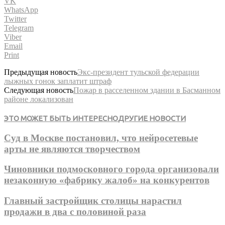
VK
WhatsApp
Twitter
Telegram
Viber
Email
Print
Предыдущая новость
Экс-президент тульской федерации
лыжных гонок заплатит штраф
Следующая новость
Пожар в расселенном здании в Басманном
районе локализован
ЭТО МОЖЕТ БЫТЬ ИНТЕРЕСНО
ДРУГИЕ НОВОСТИ
Суд в Москве постановил, что нейросетевые
арты не являются творчеством
Чиновники подмосковного города организовали
незаконную «фабрику жалоб» на конкурентов
Главный застройщик столицы нарастил
продажи в два с половиной раза